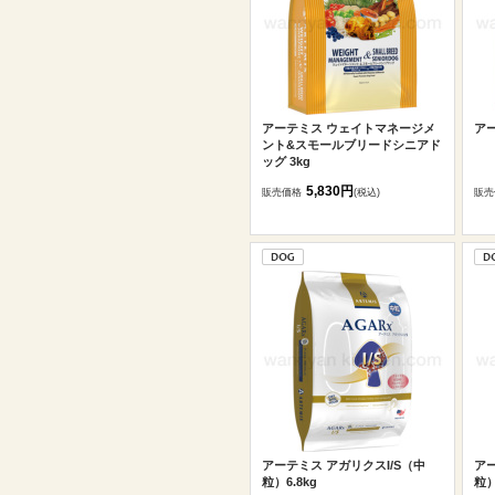
アーテミス ウェイトマネージメ
アー
ント&スモールブリードシニアド
ッグ 3kg
5,830円
販売価格
(税込)
販売
アーテミス アガリクスI/S（中
アー
粒）6.8kg
粒）