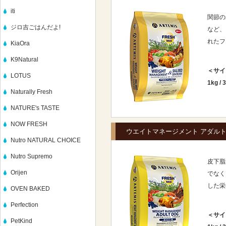
iti
関節の
ジロ吉ごはんだよ!
など、
れたフ
KiaOra
K9Natural
＜サイ
LOTUS
1kg
/
3
Naturally Fresh
NATURE's TASTE
NOW FRESH
ウエイトマネージメント アダル
Nutro NATURAL CHOICE
Nutro Supremo
皮下脂
Orijen
でなく
した栄
OVEN BAKED
Perfection
＜サイ
PetKind