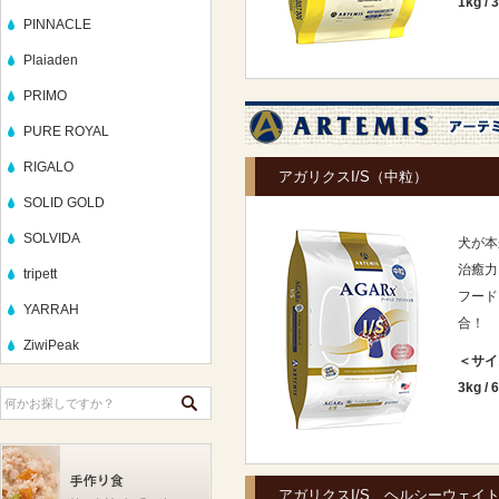
1kg
/
3
PINNACLE
Plaiaden
PRIMO
PURE ROYAL
RIGALO
アガリクスI/S（中粒）
SOLID GOLD
SOLVIDA
犬が本
治癒力
tripett
フード
YARRAH
合！
ZiwiPeak
＜サイ
3kg
/
6
アガリクスI/S ヘルシーウェイ