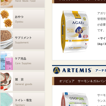
アガリ
管理用
が必要
です。
＜サイ
1kg
/
3
オソピュア サーモン＆ガルバン
サーモ
ランス