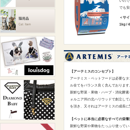
いので
でも安
＜サイ
1kg
/
4
【アーテミスのコンセプト】
アーテミス・ペットフードは必要なタ
ル全てをバランス良く含んでおります
新鮮な野菜・果物・ハーブ・消化酵素を
ォルニア州の北ハリウッドで創立して
を頂き、又それはアーテミスの成長に
【ペットに本当に必要なすべての栄養
新鮮な野菜や果物をたっぷり使ってい