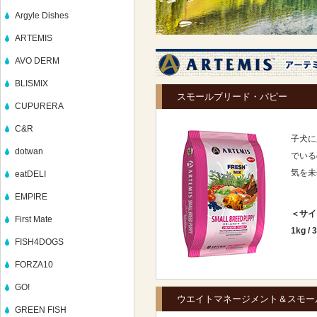
Argyle Dishes
ARTEMIS
AVO DERM
BLISMIX
スモールブリード・パピー
CUPURERA
C&R
子犬に
dotwan
でいる
気を未
eatDELI
EMPIRE
＜サイ
First Mate
1kg
/
3
FISH4DOGS
FORZA10
GO!
ウエイトマネージメント＆スモー
GREEN FISH