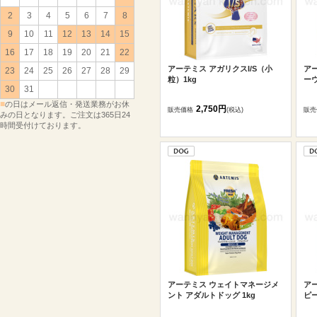
2
3
4
5
6
7
8
9
10
11
12
13
14
15
16
17
18
19
20
21
22
アーテミス アガリクスI/S（小
アー
23
24
25
26
27
28
29
粒）1kg
ー
30
31
■
の日はメール返信・発送業務がお休
2,750円
販売価格
(税込)
販売
みの日となります。ご注文は365日24
時間受付けております。
アーテミス ウェイトマネージメ
ア
ント アダルトドッグ 1kg
ピー