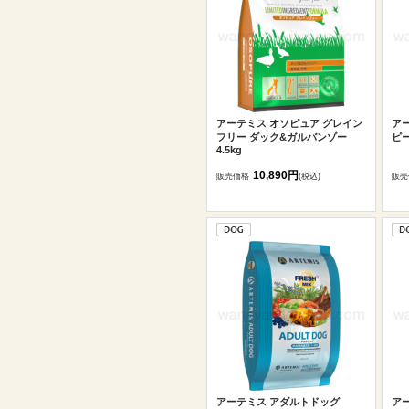
アーテミス オソピュア グレイン
ア
フリー ダック&ガルバンゾー
ピー
4.5kg
10,890円
販売価格
(税込)
販売
アーテミス アダルトドッグ
ア