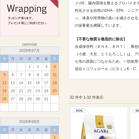
メガ6、腸内環境を整えるプロバイオ
性化させる自然のDHA・EPA、シニ
ン、体臭や排泄物の臭いを減少させる
の栄養素を網羅しています。
【不要な物質を徹底的に除去】
carendar
合成保存料（ＢＨＡ，ＢＨＴ）、着色
2026年07月
（小麦、大豆、とうもろこし）は、ア
日
月
火
水
木
金
土
ち等の原因につながるため、一切使用
1
2
3
4
混合トコフェロール（ビタミンE・C
5
6
7
8
9
10
11
12
13
14
15
16
17
18
19
20
21
22
23
24
25
32 件中 1-32 件表示
26
27
28
29
30
31
2026年08月
日
月
火
水
木
金
土
1