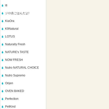
iti
ジロ吉ごはんだよ!
KiaOra
K9Natural
LOTUS
Naturally Fresh
NATURE's TASTE
NOW FRESH
Nutro NATURAL CHOICE
Nutro Supremo
Orijen
OVEN BAKED
Perfection
PetKind