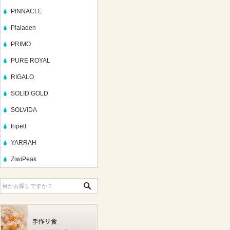
PINNACLE
Plaiaden
PRIMO
PURE ROYAL
RIGALO
SOLID GOLD
SOLVIDA
tripett
YARRAH
ZiwiPeak