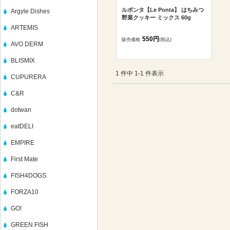
ルポンタ【Le Ponta】 はちみつ
Argyle Dishes
野菜クッキー ミックス 60g
ARTEMIS
550円
販売価格
(税込)
AVO DERM
BLISMIX
1 件中 1-1 件表示
CUPURERA
C&R
dotwan
eatDELI
EMPIRE
First Mate
FISH4DOGS
FORZA10
GO!
GREEN FISH