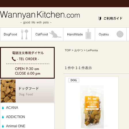
TOP
>
おやつ
> LePonta
1 件中 1-1 件表示
ACANA
ADDICTION
Animal ONE