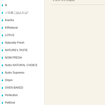
5 件中 1-5 件表示
iti
ジロ吉ごはんだよ!
KiaOra
K9Natural
LOTUS
Naturally Fresh
NATURE's TASTE
NOW FRESH
Nutro NATURAL CHOICE
Nutro Supremo
Orijen
OVEN BAKED
Perfection
PetKind