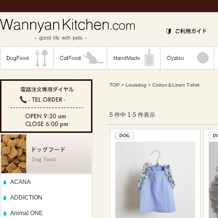
TOP
>
Louisdog
> Cotton＆Linen T-shirt
5 件中 1-5 件表示
ACANA
ADDICTION
Animal ONE