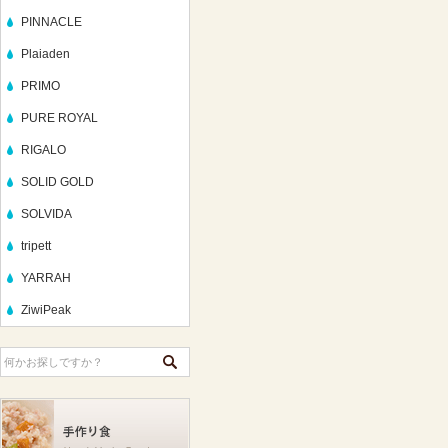
PINNACLE
Plaiaden
PRIMO
PURE ROYAL
RIGALO
SOLID GOLD
SOLVIDA
tripett
YARRAH
ZiwiPeak