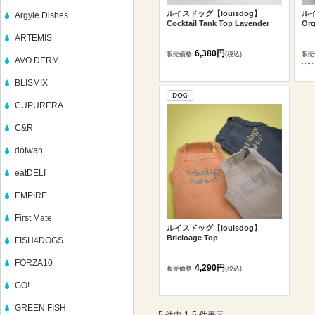
ルイスドッグ【louisdog】
ルイ
Argyle Dishes
Cocktail Tank Top Lavender
Org
ARTEMIS
6,380円
販売価格
(税込)
販売
AVO DERM
BLISMIX
CUPURERA
C&R
dotwan
eatDELI
EMPIRE
First Mate
ルイスドッグ【louisdog】
Bricloage Top
FISH4DOGS
FORZA10
4,290円
販売価格
(税込)
GO!
GREEN FISH