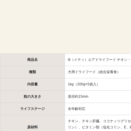
商品名
iti（イティ）エアドライフード チキン
種類
犬用ドライフード（総合栄養食）
内容量
1kg（200g×5袋入）
粒の大きさ
直径約15mm
ライフステージ
全年齢対応
チキン、チキン肝臓、ココナッツグリセ
原材料
リン）、ビタミン類（塩化コリン、E、B