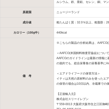
ルシウム、鉄、亜鉛、セレン、銅、マン
原産国
ニュージーランド
成分値
粗たんぱく質：32.0％以上、粗脂肪：28
カロリー（100g中）
440kcal
※こちらの製品の分析結果は、AAFCO
＜AAFCO(米国飼料検査官協会)につい
AAFCOのガイドラインは最新の情報
の規約でも、総合栄養食の栄養基準にA
＜エアドライフードの保管方法＞
備 考
イティは天然の原材料のみを使ったエア
の保管の場合は10日以内、冷蔵庫での
【正規輸入元】
株式会社スリーイレブン
〒559-0013 大阪府大阪市住之江区御崎1-