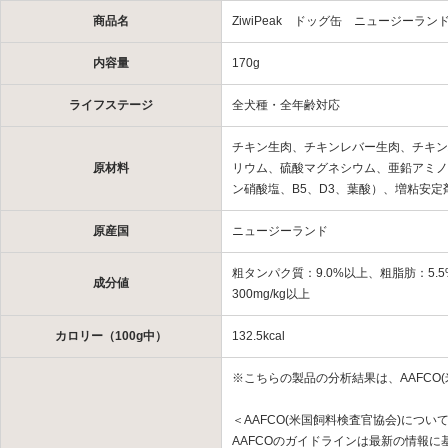
商品名
ZiwiPeak ドッグ缶 ニュージーラ
内容量
170g
ライフステージ
全犬種・全年齢対応
チキン生肉、チキンレバー生肉、チキン
原材料
リウム、硫酸マグネシウム、亜鉛アミノ
ン硝酸塩、B5、D3、葉酸）、増粘安
原産国
ニュージーランド
粗タンパク質：9.0%以上、粗脂肪：5.
成分値
300mg/kg以上
カロリー（100g中）
132.5kcal
※こちらの製品の分析結果は、AAFCO
＜AAFCO(米国飼料検査官協会)につい
AAFCOのガイドラインは最新の情報