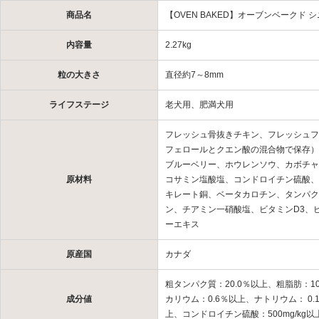
商品名
【OVEN BAKED】オーブンベークド
内容量
2.27kg
粒の大きさ
直径約7～8mm
ライフステージ
老犬用、肥満犬用
フレッシュ骨抜きチキン、フレッシュフ
フェロールとクエン酸の混合物で保存）
ブルーベリー、ホウレンソウ、カボチャ
原材料
コサミン塩酸塩、コンドロイチン硫酸、
キレート銅、ベータカロチン、タンパク
ン、チアミン一硝酸塩、ビタミンD3、
ーエキス
原産国
カナダ
粗タンパク質：20.0％以上、粗脂肪：10
成分値
カリウム：0.6％以上、ナトリウム： 0.
上、コンドロイチン硫酸：500mg/kg以