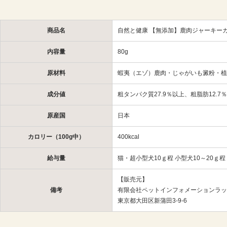
商品名
自然と健康 【無添加】鹿肉ジャーキー
内容量
80g
原材料
蝦夷（エゾ）鹿肉・じゃがいも澱粉・植
成分値
粗タンパク質27.9％以上、粗脂肪12.7
原産国
日本
カロリー（100g中）
400kcal
給与量
猫・超小型犬10ｇ程 小型犬10～20ｇ程
【販売元】
備考
有限会社ペットインフォメーションラッ
東京都大田区新蒲田3-9-6