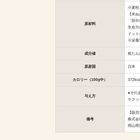
小麦粉
【米ぬ
「田中
原材料
生命力
ドット
※栄養
成分値
粗たん白
原産国
日本
カロリー（100g中）
372kca
●その
与え方
※クッ
【販売
備考
株式会
岡山県