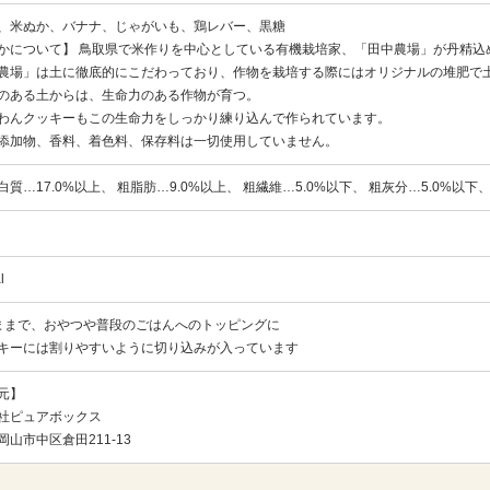
、米ぬか、バナナ、じゃがいも、鶏レバー、黒糖
かについて】 鳥取県で米作りを中心としている有機栽培家、「田中農場」が丹精込
農場」は土に徹底的にこだわっており、作物を栽培する際にはオリジナルの堆肥で
のある土からは、生命力のある作物が育つ。
わんクッキーもこの生命力をしっかり練り込んで作られています。
添加物、香料、着色料、保存料は一切使用していません。
質…17.0%以上、 粗脂肪…9.0%以上、 粗繊維…5.0%以下、 粗灰分…5.0%以下、
l
ままで、おやつや普段のごはんへのトッピングに
キーには割りやすいように切り込みが入っています
元】
社ピュアボックス
岡山市中区倉田211-13