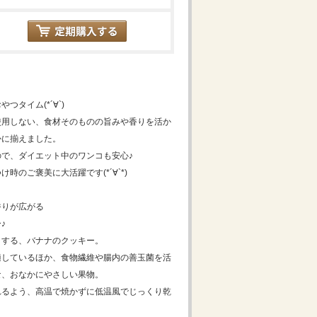
タイム(*´∀`)
使用しない、食材そのものの旨みや香りを活か
かに揃えました。
で、ダイエット中のワンコも安心♪
時のご褒美に大活躍です(*´∀`*)
香りが広がる
♪
りする、バナナのクッキー。
適しているほか、食物繊維や腸内の善玉菌を活
な、おなかにやさしい果物。
れるよう、高温で焼かずに低温風でじっくり乾