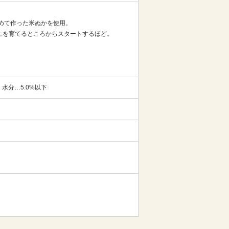
めて作った米ぬかを使用。
土を育てるところからスタートするほど。
 水分…5.0%以下