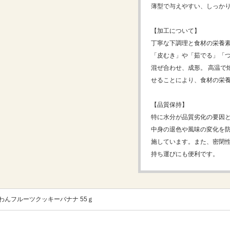
薄型で与えやすい、しっか
【加工について】
丁寧な下調理と食材の栄養
「皮むき」や「茹でる」「
混ぜ合わせ、成形。 高温で
せることにより、食材の栄養
【品質保持】
特に水分が品質劣化の要因
中身の退色や風味の変化を
施しています。また、密閉
持ち運びにも便利です。
わんフルーツクッキーバナナ 55ｇ