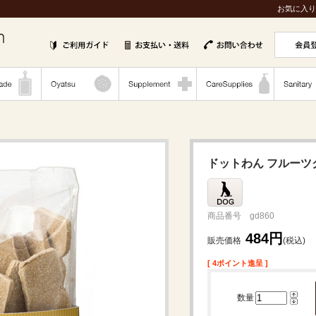
お気に入り
ドットわん フルーツク
商品番号 gd860
484円
販売価格
(税込)
[ 4ポイント進呈 ]
数量