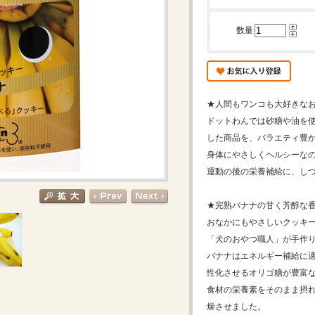
数量
★人間もワンコも大好きなおやつ
ドットわんでは砂糖や油を
した商品を、バラエティ豊
身体にやさしくヘルシーなの
運動の後の栄養補給に、しつけ
★完熟バナナの甘く芳醇な
おなかにもやさしいクッキー
「犬のおやつ職人」が手作
バナナはエネルギー補給に
性化させるオリゴ糖が豊富
食材の栄養素をそのまま摂
燥させました。