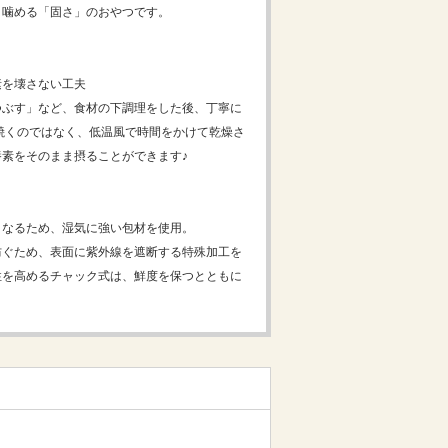
り噛める「固さ」のおやつです。
素を壊さない工夫
つぶす」など、食材の下調理をした後、丁寧に
焼くのではなく、低温風で時間をかけて乾燥さ
素をそのまま摂ることができます♪
となるため、湿気に強い包材を使用。
防ぐため、表面に紫外線を遮断する特殊加工を
性を高めるチャック式は、鮮度を保つとともに