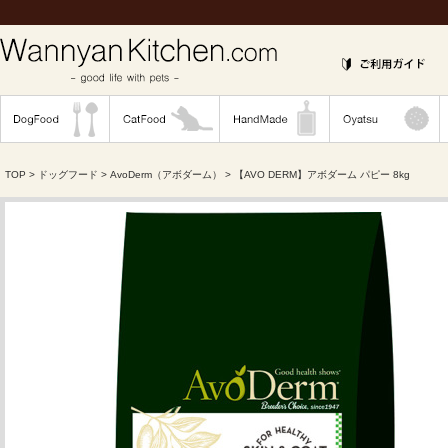
TOP
>
ドッグフード
>
AvoDerm（アボダーム）
> 【AVO DERM】アボダーム パピー 8kg