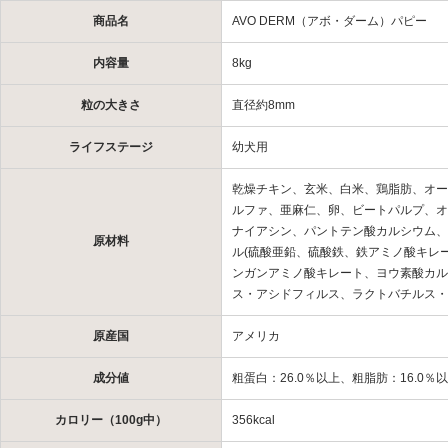
商品名
AVO DERM（アボ・ダーム）パピー
内容量
8kg
粒の大きさ
直径約8mm
ライフステージ
幼犬用
乾燥チキン、玄米、白米、鶏脂肪、オー
ルファ、亜麻仁、卵、ビートパルプ、オ
ナイアシン、パントテン酸カルシウム、ビ
原材料
ル(硫酸亜鉛、硫酸鉄、鉄アミノ酸キレ
ンガンアミノ酸キレート、ヨウ素酸カル
ス・アシドフィルス、ラクトバチルス・
原産国
アメリカ
成分値
粗蛋白：26.0％以上、粗脂肪：16.0％
カロリー（100g中）
356kcal