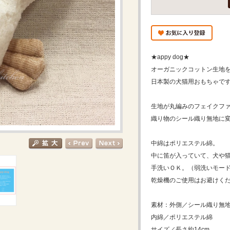
★appy dog★
オーガニックコットン生地
日本製の犬猫用おもちゃです
生地が丸編みのフェイクフ
織り物のシール織り無地に変わ
中綿はポリエステル綿。
中に笛が入っていて、犬や猫
手洗いＯＫ。（弱洗いモー
乾燥機のご使用はお避けく
素材：外側／シール織り無
内綿／ポリエステル綿
サイズ／長さ約14cm