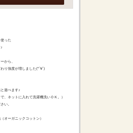
を使った
♪
ァーから、
り強度が増しました(*´∀`)
と遊べます♪
ドで、ネットに入れて洗濯機洗いＯＫ。）
ださい。
地（オーガニックコットン）