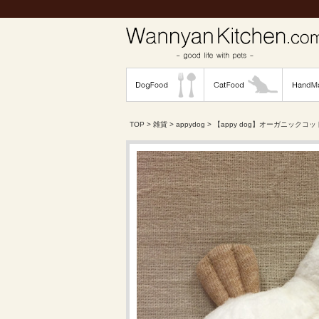
TOP
>
雑貨
>
appydog
> 【appy dog】オーガニックコ