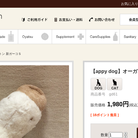
お気に入り
ットン 新ガーコＳ
【appy dog】オ
商品番号 gd61
1,980円
販売価格
(税込
[ 18ポイント進呈 ]
数量