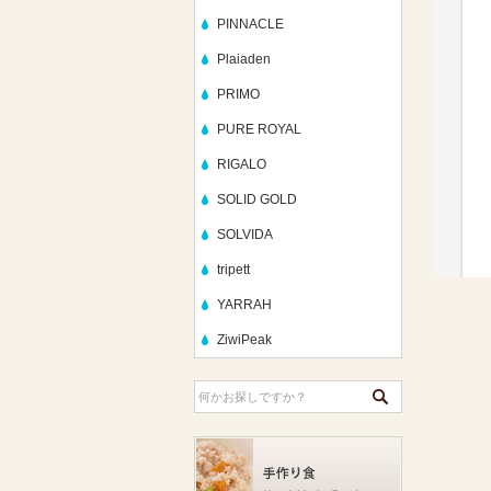
PINNACLE
Plaiaden
PRIMO
PURE ROYAL
RIGALO
SOLID GOLD
SOLVIDA
tripett
YARRAH
ZiwiPeak