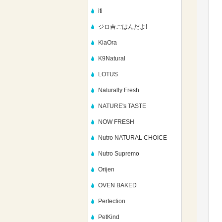
iti
ジロ吉ごはんだよ!
KiaOra
K9Natural
LOTUS
Naturally Fresh
NATURE's TASTE
NOW FRESH
Nutro NATURAL CHOICE
Nutro Supremo
Orijen
OVEN BAKED
Perfection
PetKind