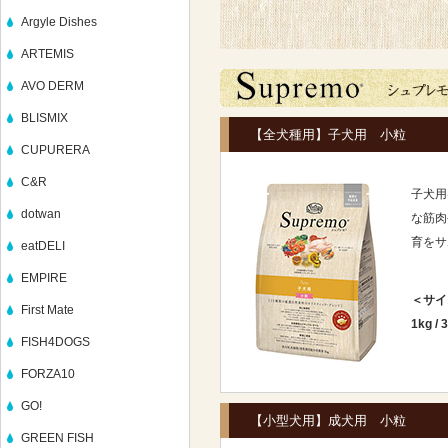
Argyle Dishes
ARTEMIS
AVO DERM
BLISMIX
【全犬種用】子犬用 小粒
CUPURERA
C&R
子犬用
dotwan
な筋肉
育をサ
eatDELI
EMPIRE
＜サイ
First Mate
1kg
/
3
FISH4DOGS
FORZA10
GO!
【小型犬用】成犬用 小粒
GREEN FISH