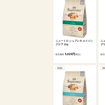
ニュートロ シュプレモ エイジン
ニ
グケア 2kg
グケ
5,024円
販売価格
(税込)
販売