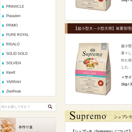
1kg
/
3
PINNACLE
Plaiaden
PRIMO
【超小型犬～小型犬用】体重管理
PURE ROYAL
RIGALO
超小型
若々し
SOLID GOLD
れた自
SOLVIDA
した、
tripett
＜サイ
YARRAH
1kg
/
3
ZiwiPeak
【シュプレモ（Supremo）について