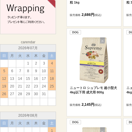
粒 1kg
粒 
2,686円
販売価格
(税込)
販売
carendar
2026年07月
日
月
火
水
木
金
土
1
2
3
4
5
6
7
8
9
10
11
12
13
14
15
16
17
18
19
20
21
22
23
24
25
ニュートロ シュプレモ 超小型犬
ニ
4kg以下用 成犬用 800g
4k
26
27
28
29
30
31
2,145円
販売価格
(税込)
販売
2026年08月
日
月
火
水
木
金
土
1