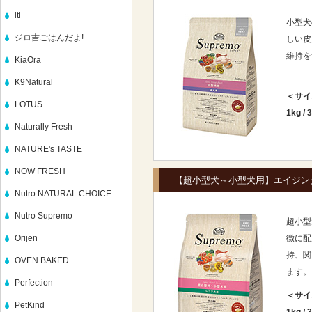
iti
小型犬
ジロ吉ごはんだよ!
しい皮
維持を
KiaOra
K9Natural
＜サイ
LOTUS
1kg
/
3
Naturally Fresh
NATURE's TASTE
NOW FRESH
【超小型犬～小型犬用】エイジン
Nutro NATURAL CHOICE
Nutro Supremo
超小型
Orijen
徴に配
持、関
OVEN BAKED
ます。
Perfection
＜サイ
PetKind