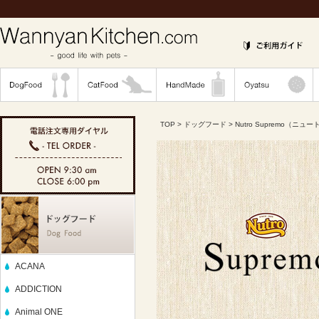
TOP
>
ドッグフード
> Nutro Supremo（ニ
ACANA
ADDICTION
Animal ONE