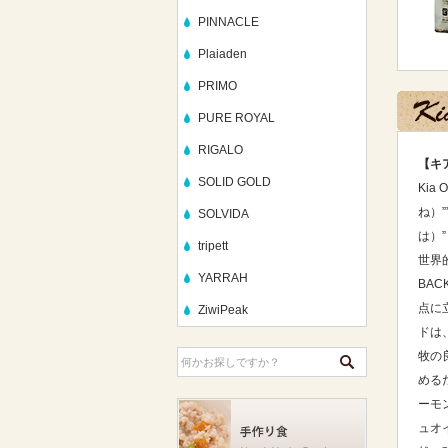
PINNACLE
Plaiaden
PRIMO
PURE ROYAL
RIGALO
【キ
SOLID GOLD
Kia
ね）”
SOLVIDA
は）
tripett
世界
YARRAH
BA
点に
ZiwiPeak
ドは
牧の
める
ーモ
ュオ