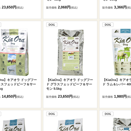
23,650円
2,068円
3,366円
格
(税込)
販売価格
(税込)
販売価格
(税
aOra】キアオラ ドッグフー
【KiaOra】キアオラ ドッグフー
【KiaOra】キアオ
ラスフェッドビーフ＆サー
ド グラスフェッドビーフ＆サー
ド ラム＆レバー 40
kg
モン 9.5kg
14,850円
23,650円
1,980円
格
(税込)
販売価格
(税込)
販売価格
(税