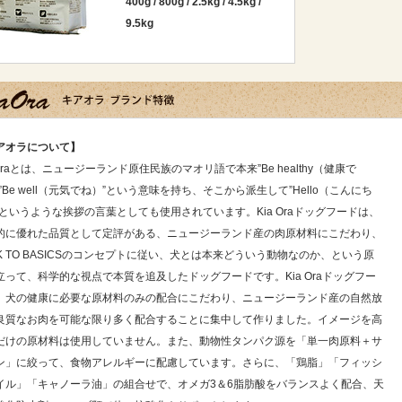
400g
/
800g
/
2.5kg
/
4.5kg
/
9.5kg
アオラについて】
 Oraとは、ニュージーランド原住民族のマオリ語で本来”Be healthy（健康で
”Be well（元気でね）”という意味を持ち、そこから派生して”Hello（こんにち
”というような挨拶の言葉としても使用されています。Kia Oraドッグフードは、
的に優れた品質として定評がある、ニュージーランド産の肉原材料にこだわり、
CK TO BASICSのコンセプトに従い、犬とは本来どういう動物なのか、という原
立って、科学的な視点で本質を追及したドッグフードです。Kia Oraドッグフー
、犬の健康に必要な原材料のみの配合にこだわり、ニュージーランド産の自然放
良質なお肉を可能な限り多く配合することに集中して作りました。イメージを高
だけの原材料は使用していません。また、動物性タンパク源を「単一肉原料＋サ
ン」に絞って、食物アレルギーに配慮しています。さらに、「鶏脂」「フィッシ
イル」「キャノーラ油」の組合せで、オメガ3＆6脂肪酸をバランスよく配合、天