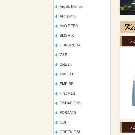
Argyle Dishes
ARTEMIS
AVO DERM
BLISMIX
ラ
CUPURERA
C&R
dotwan
eatDELI
EMPIRE
First Mate
FISH4DOGS
FORZA10
GO!
ラ
GREEN FISH