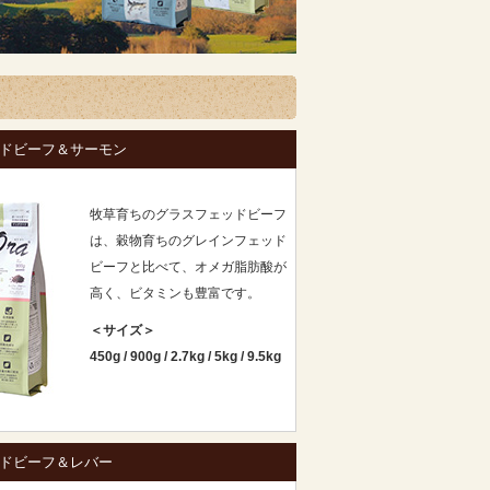
ドビーフ＆サーモン
牧草育ちのグラスフェッドビーフ
は、穀物育ちのグレインフェッド
ビーフと比べて、オメガ脂肪酸が
高く、ビタミンも豊富です。
＜サイズ＞
450g
/
900g
/
2.7kg
/
5kg
/
9.5kg
ドビーフ＆レバー