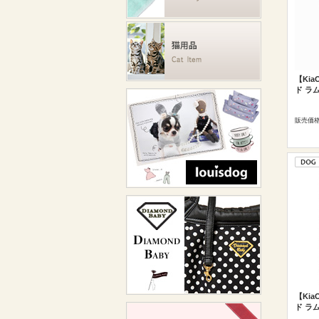
【Ki
ド ラム
販売価
【Ki
ド ラム