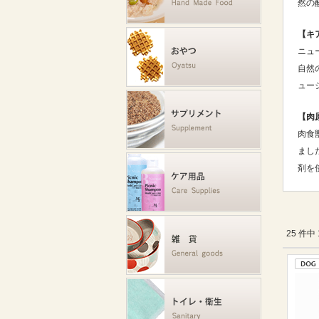
然の
【キ
ニュ
自然
ュー
【肉
肉食
まし
剤を
25 件中