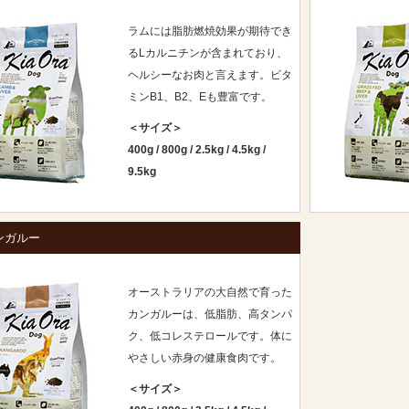
ラムには脂肪燃焼効果が期待でき
るLカルニチンが含まれており、
ヘルシーなお肉と言えます。ビタ
ミンB1、B2、Eも豊富です。
＜サイズ＞
400g
/
800g
/
2.5kg
/
4.5kg
/
9.5kg
ンガルー
オーストラリアの大自然で育った
カンガルーは、低脂肪、高タンパ
ク、低コレステロールです。体に
やさしい赤身の健康食肉です。
＜サイズ＞