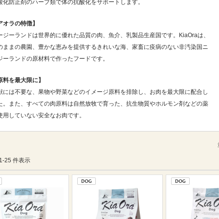
酸化防止剤のハーブ類で体の抗酸化をサポートします。
アオラの特徴】
ージーランドは世界的に優れた品質の肉、魚介、乳製品生産国です。KiaOraは、
のままの農園、豊かな恵みを提供するきれいな海、家畜に疫病のない非汚染国ニ
ジーランドの原材料で作ったフードです。
原料を最大限に】
獣には不要な、果物や野菜などのイメージ原料を排除し、お肉を最大限に配合し
た。また、すべての肉原料は自然放牧で育った、抗生物質やホルモン剤などの薬
使用していない安全なお肉です。
 1-25 件表示