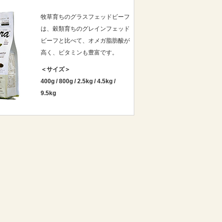
牧草育ちのグラスフェッドビーフ
は、穀類育ちのグレインフェッド
ビーフと比べて、オメガ脂肪酸が
高く、ビタミンも豊富です。
＜サイズ＞
400g
/
800g
/
2.5kg
/
4.5kg
/
9.5kg