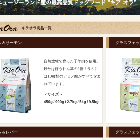
ム＆サーモン
グラスフェッ
自然放牧で育った子羊肉を使用。
鉄分はほうれん草の4倍！ラムに
は10種類のアミノ酸がすべて含ま
れています。
＜サイズ＞
450g
/
900g
/
2.7kg
/
5kg
/
9.5kg
ム＆レバー
グラスフェッ