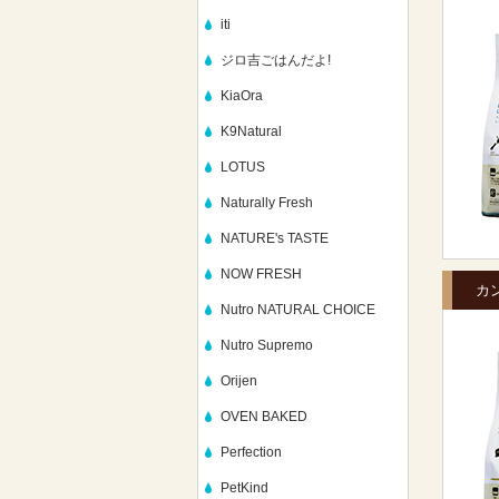
iti
ジロ吉ごはんだよ!
KiaOra
K9Natural
LOTUS
Naturally Fresh
NATURE's TASTE
NOW FRESH
カ
Nutro NATURAL CHOICE
Nutro Supremo
Orijen
OVEN BAKED
Perfection
PetKind