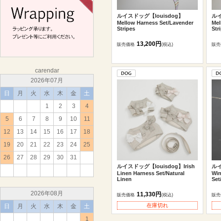
ルイスドッグ【louisdog】
ルイ
Mellow Harness Set/Lavender
Mel
Stripes
Str
13,200円
販売価格
(税込)
販売
carendar
2026年07月
日
月
火
水
木
金
土
1
2
3
4
5
6
7
8
9
10
11
12
13
14
15
16
17
18
19
20
21
22
23
24
25
26
27
28
29
30
31
ルイスドッグ【louisdog】Irish
ルイ
Linen Harness Set/Natural
Win
Linen
Set
2026年08月
11,330円
販売価格
(税込)
販売
在庫切れ
日
月
火
水
木
金
土
1