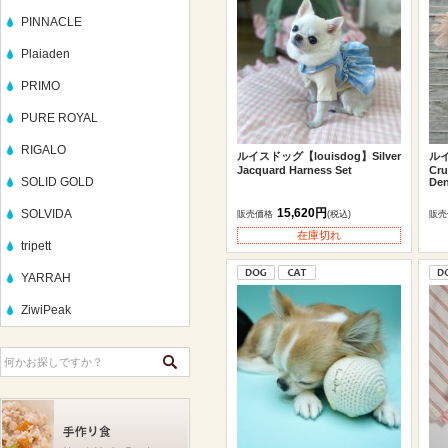
PINNACLE
Plaiaden
PRIMO
PURE ROYAL
RIGALO
ルイスドッグ【louisdog】Silver
ルイ
Jacquard Harness Set
Cru
SOLID GOLD
De
15,620円
SOLVIDA
販売価格
(税込)
販売
在庫切れ
tripett
YARRAH
ZiwiPeak