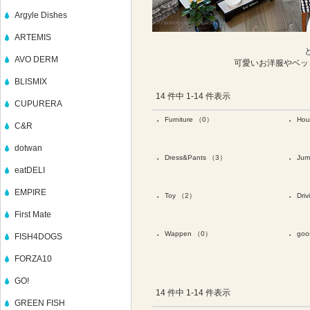
Argyle Dishes
ARTEMIS
AVO DERM
可愛いお洋服やベッ
BLISMIX
14 件中 1-14 件表示
CUPURERA
Furniture （0）
Ho
・
・
C&R
dotwan
Dress&Pants （3）
Jum
・
・
eatDELI
EMPIRE
Toy （2）
Dri
・
・
First Mate
Wappen （0）
goo
・
・
FISH4DOGS
FORZA10
GO!
14 件中 1-14 件表示
GREEN FISH