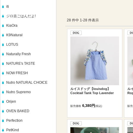
iti
ジロ吉ごはんだよ!
28 件中 1-28 件表示
KiaOra
K9Natural
LOTUS
Naturally Fresh
NATURE's TASTE
NOW FRESH
Nutro NATURAL CHOICE
ルイスドッグ【louisdog】
ルイ
Nutro Supremo
Cocktail Tank Top Lavender
Rop
Orijen
6,380円
販売価格
(税込)
販売
OVEN BAKED
Perfection
PetKind