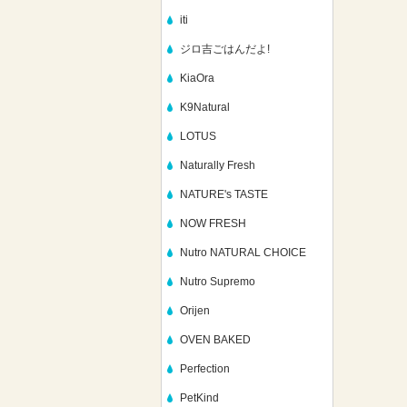
iti
ジロ吉ごはんだよ!
KiaOra
K9Natural
LOTUS
Naturally Fresh
NATURE's TASTE
NOW FRESH
Nutro NATURAL CHOICE
Nutro Supremo
Orijen
OVEN BAKED
Perfection
PetKind