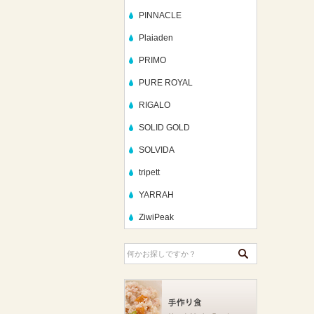
PINNACLE
Plaiaden
PRIMO
PURE ROYAL
RIGALO
SOLID GOLD
SOLVIDA
tripett
YARRAH
ZiwiPeak