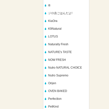
iti
ジロ吉ごはんだよ!
KiaOra
K9Natural
LOTUS
Naturally Fresh
NATURE's TASTE
NOW FRESH
Nutro NATURAL CHOICE
Nutro Supremo
Orijen
OVEN BAKED
Perfection
PetKind