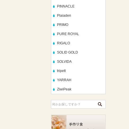
PINNACLE
Plaiaden
PRIMO
PURE ROYAL
RIGALO
SOLID GOLD
SOLVIDA
tripett
YARRAH
ZiwiPeak