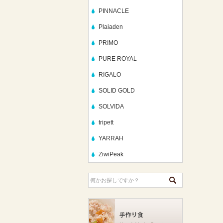
PINNACLE
Plaiaden
PRIMO
PURE ROYAL
RIGALO
SOLID GOLD
SOLVIDA
tripett
YARRAH
ZiwiPeak