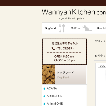
TOP
>
ド
5 件中 
ACANA
ADDICTION
Animal ONE