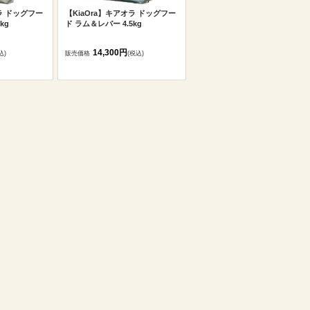
ラ ドッグフー
【KiaOra】キアオラ ドッグフー
kg
ド ラム＆レバー 4.5kg
14,300円
込)
販売価格
(税込)