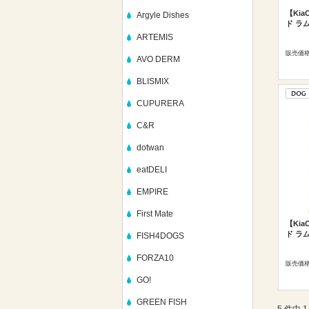
【Ki
Argyle Dishes
ド ラム
ARTEMIS
販売価
AVO DERM
BLISMIX
CUPURERA
C&R
dotwan
eatDELI
EMPIRE
First Mate
【Ki
ド ラム
FISH4DOGS
FORZA10
販売価
GO!
GREEN FISH