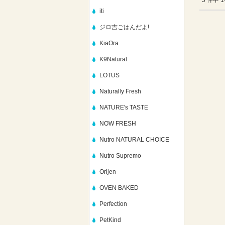
5 件中 
iti
ジロ吉ごはんだよ!
KiaOra
K9Natural
LOTUS
Naturally Fresh
NATURE's TASTE
NOW FRESH
Nutro NATURAL CHOICE
Nutro Supremo
Orijen
OVEN BAKED
Perfection
PetKind