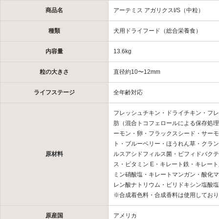
商品名
アーテミス アガリクスI/S（中粒）
種類
犬用ドライフード（総合栄養食）
内容量
13.6kg
粒の大きさ
直径約10〜12mm
ライフステージ
全年齢対応
フレッシュチキン・ドライチキン・フレ
肪（混合トコフェロールによる保存処理
ーモン・卵・フラックスシード・サーモ
ト・ブルーベリー・ほうれん草・クラン
原材料
ルスアシドフィルス菌・ビフィドバクテリ
ス・ビタミン E・キレート鉄・キレー
ミン硝酸塩・キレートマンガン・酸化マ
レン酸ナトリウム・ピリドキシン塩酸塩
※合成着色料・合成香料は使用しており
原産国
アメリカ