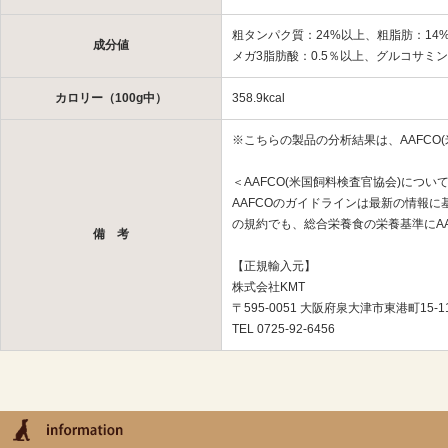
粗タンパク質：24%以上、粗脂肪：14%
成分値
メガ3脂肪酸：0.5％以上、グルコサミン：
カロリー（100g中）
358.9kcal
※こちらの製品の分析結果は、AAFCO
＜AAFCO(米国飼料検査官協会)につい
AAFCOのガイドラインは最新の情報
の規約でも、総合栄養食の栄養基準にA
備 考
【正規輸入元】
株式会社KMT
〒595-0051 大阪府泉大津市東港町15-1
TEL 0725-92-6456