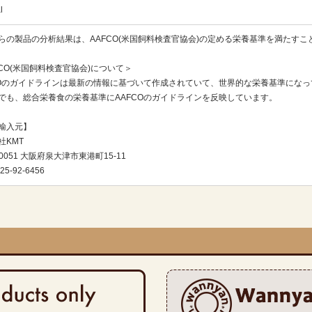
l
らの製品の分析結果は、AAFCO(米国飼料検査官協会)の定める栄養基準を満たす
FCO(米国飼料検査官協会)について＞
COのガイドラインは最新の情報に基づいて作成されていて、世界的な栄養基準にな
でも、総合栄養食の栄養基準にAAFCOのガイドラインを反映しています。
輸入元】
社KMT
-0051 大阪府泉大津市東港町15-11
25-92-6456