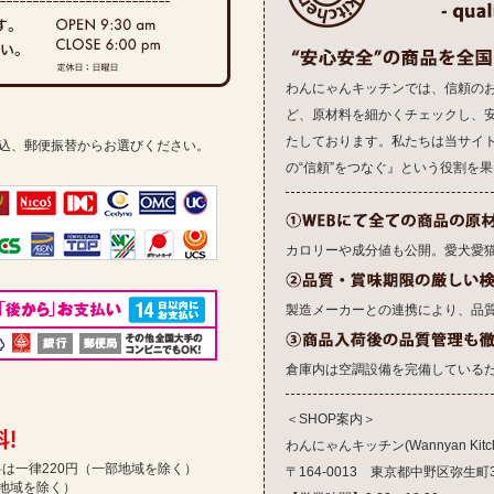
わんにゃんキッチンでは、信頼の
ど、原材料を細かくチェックし、
たしております。私たちは当サイ
振込、郵便振替からお選びください。
の“信頼”をつなぐ』という役割を
カロリーや成分値も公開。愛犬愛
製造メーカーとの連携により、品
倉庫内は空調設備を完備している
＜SHOP案内＞
わんにゃんキッチン(Wannyan Kitch
送料は一律220円（一部地域を除く）
〒164-0013 東京都中野区弥生町3-1
部地域を除く）