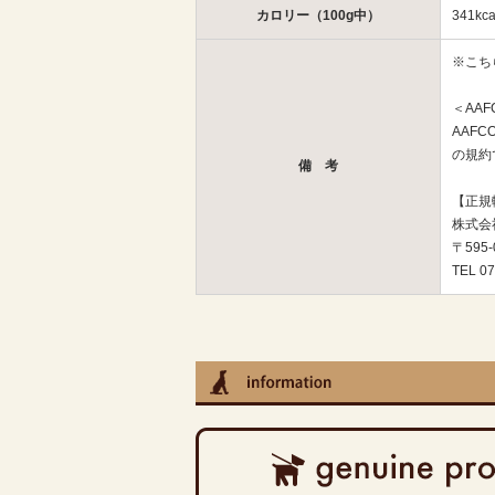
カロリー（100g中）
341kca
※こち
＜AA
AAF
の規約
備 考
【正規
株式会
〒595
TEL 07