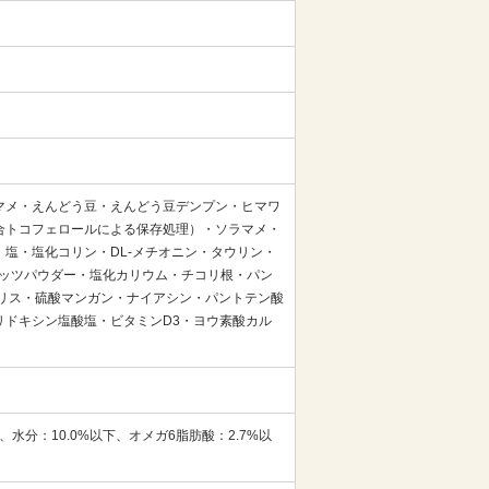
マメ・えんどう豆・えんどう豆デンプン・ヒマワ
合トコフェロールによる保存処理）・ソラマメ・
塩・塩化コリン・DL-メチオニン・タウリン・
コナッツパウダー・塩化カリウム・チコリ根・パン
リス・硫酸マンガン・ナイアシン・パントテン酸
リドキシン塩酸塩・ビタミンD3・ヨウ素酸カル
、水分：10.0%以下、オメガ6脂肪酸：2.7%以