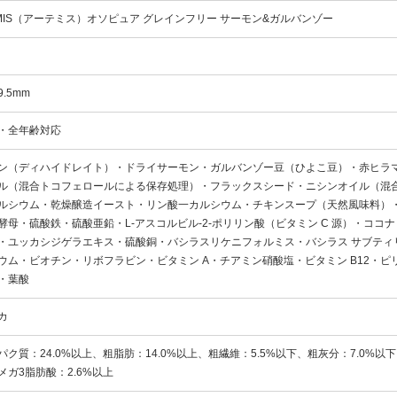
EMIS（アーテミス）オソピュア グレインフリー サーモン&ガルバンゾー
.5mm
・全年齢対応
ン（ディハイドレイト）・ドライサーモン・ガルバンゾー豆（ひよこ豆）・赤ヒラ
ル（混合トコフェロールによる保存処理）・フラックスシード・ニシンオイル（混
ルシウム・乾燥醸造イースト・リン酸一カルシウム・チキンスープ（天然風味料）・
酵母・硫酸鉄・硫酸亜鉛・L-アスコルビル-2-ポリリン酸（ビタミン C 源）・コ
・ユッカシジゲラエキス・硫酸銅・バシラスリケニフォルミス・バシラス サブティ
ウム・ビオチン・リボフラビン・ビタミン A・チアミン硝酸塩・ビタミン B12・ピ
・葉酸
カ
パク質：24.0%以上、粗脂肪：14.0%以上、粗繊維：5.5%以下、粗灰分：7.0%以下
メガ3脂肪酸：2.6%以上