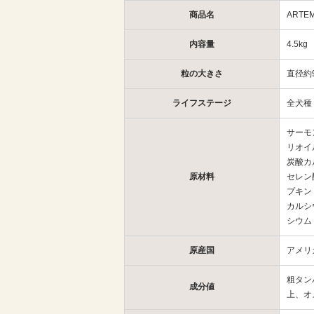
商品名
ART
内容量
4.5kg
粒の大きさ
直径約9
ライフステージ
全犬種
サーモ
リオイ
炭酸カ
原材料
セレン
プキン
カルシ
シウム
原産国
アメリ
粗タン
成分値
上、オ