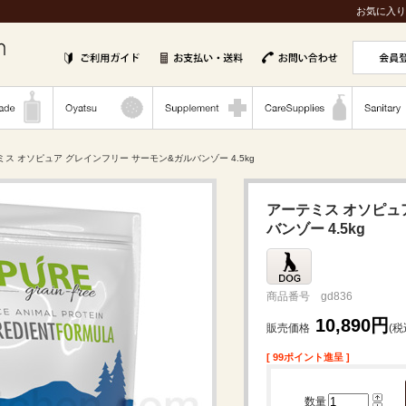
お気に入り
ミス オソピュア グレインフリー サーモン&ガルバンゾー 4.5kg
アーテミス オソピュ
バンゾー 4.5kg
商品番号 gd836
10,890円
販売価格
(税
[ 99ポイント進呈 ]
数量