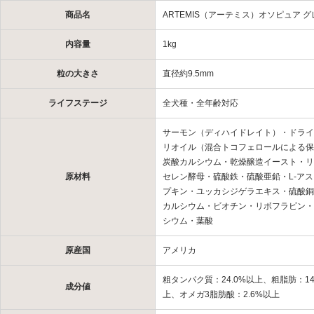
商品名
ARTEMIS（アーテミス）オソピュア 
内容量
1kg
粒の大きさ
直径約9.5mm
ライフステージ
全犬種・全年齢対応
サーモン（ディハイドレイト）・ドライ
リオイル（混合トコフェロールによる保
炭酸カルシウム・乾燥醸造イースト・リ
原材料
セレン酵母・硫酸鉄・硫酸亜鉛・L-アス
プキン・ユッカシジゲラエキス・硫酸銅
カルシウム・ビオチン・リボフラビン・ビ
シウム・葉酸
原産国
アメリカ
粗タンパク質：24.0%以上、粗脂肪：14
成分値
上、オメガ3脂肪酸：2.6%以上