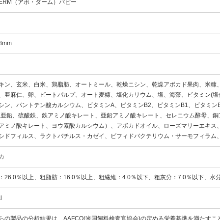
 DERM（アボ・ダーム）パピー
8mm
キン、玄米、白米、鶏脂肪、オートミール、乾燥ニシン、乾燥アボカド果肉、米糠
、亜麻仁、卵、ビートパルプ、オート麦糠、塩化カリウム、塩、海藻、ビタミン(塩
シン、パントテン酸カルシウム、ビタミンA、ビタミンB2、ビタミンB1、ビタミンB
酸亜鉛、硫酸鉄、鉄アミノ酸キレート、亜鉛アミノ酸キレート、セレニウム酵母、銅
アミノ酸キレート、ヨウ素酸カルシウム）、アボカドオイル、ローズマリーエキス
シドフィルス、ラクトバチルス・カゼイ、ビフィドバクテリウム・サーモフィラム
カ
：26.0％以上、粗脂肪：16.0％以上、粗繊維：4.0％以下、粗灰分：7.0％以下、水分
l
らの製品の分析結果は、AAFCO(米国飼料検査官協会)の定める栄養基準を満たす