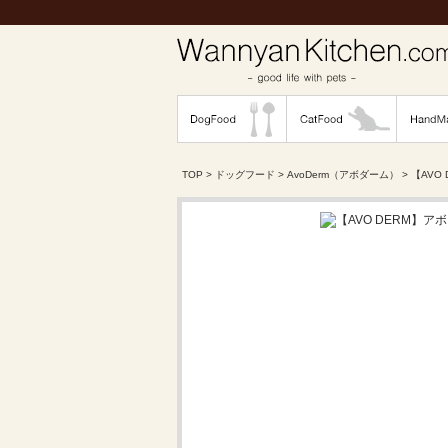
TOP
>
ドッグフード
>
AvoDerm（アボダーム）
> 【AVO