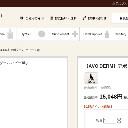
お気に入り
 DERM】アボダーム パピー 8kg
【AVO DERM】アボ
商品番号 gd895
15,048円
販売価格
(税
[ 137ポイント進呈 ]
数量