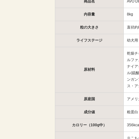
商品名
AVO
内容量
8kg
粒の大きさ
直径約
ライフステージ
幼犬用
乾燥チ
ルファ
ナイア
原材料
ル(硫
ンガン
ス・ア
原産国
アメリ
成分値
粗蛋白
カロリー（100g中）
356kca
※こち