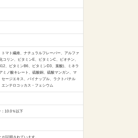
、トマト繊維、ナチュラルフレーバー、アルファ
化コリン、ビタミンE、ビタミンC、ビオチン、
12、ビタミンB6、ビタミンD3、葉酸)、ミネラ
アミノ酸キレート、硫酸銅、硫酸マンガン、マ
、セージエキス、パイナップル、ラクトバチル
、エンテロコッカス・フェシウム
：10.0％以下
ことが証明されています。