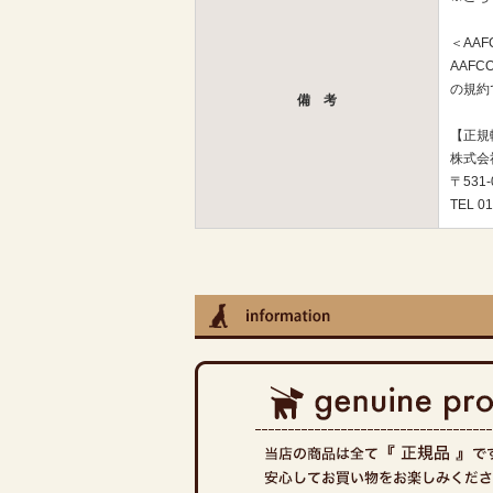
＜AA
AAF
の規約
備 考
【正規
株式会
〒531
TEL 01