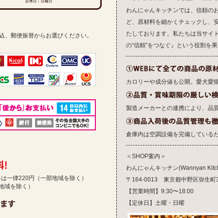
わんにゃんキッチンでは、信頼の
ど、原材料を細かくチェックし、
たしております。私たちは当サイ
振込、郵便振替からお選びください。
の“信頼”をつなぐ』という役割を
カロリーや成分値も公開。愛犬愛
製造メーカーとの連携により、品
倉庫内は空調設備を完備している
＜SHOP案内＞
わんにゃんキッチン(Wannyan Kitch
送料は一律220円（一部地域を除く）
〒164-0013 東京都中野区弥生町3-1
部地域を除く）
【営業時間】9:30〜18:00
【定休日】土曜・日曜