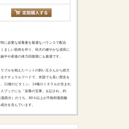
育時に必要な栄養素を最適なバランスで配合
たくましい筋肉を作り、幼犬の健やかな成長に
妊娠中や産後の体力回復期にも最適です。
トラブルを抱えたペットの飼い主さんから絶大
いるナチュラルフードで、米国でも長い歴史を
、11種のビタミン、14種のミネラルが含まれ
ネスブックにも「栄養の宝庫」を記され、約
（脂肪分）のうち、80％以上が不飽和脂肪酸
い成分を含んでいます。