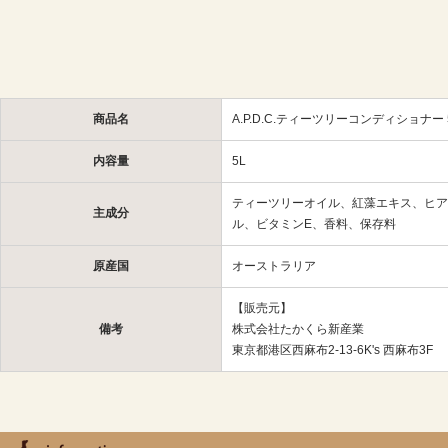
商品名
A.P.D.C.ティーツリーコンディショナー 
内容量
5L
ティーツリーオイル、紅藻エキス、ヒア
主成分
ル、ビタミンE、香料、保存料
原産国
オーストラリア
【販売元】
備考
株式会社たかくら新産業
東京都港区西麻布2-13-6K's 西麻布3F