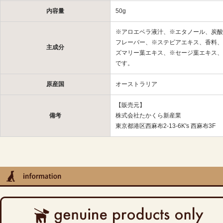
内容量
50g
※アロエベラ液汁、※エタノール、炭酸
フレーバー、※ステビアエキス、香料、
主成分
ズマリー葉エキス、※セージ葉エキス、
です。
原産国
オーストラリア
【販売元】
備考
株式会社たかくら新産業
東京都港区西麻布2-13-6K's 西麻布3F