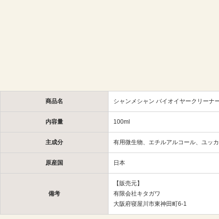
商品名
シャンメシャン バイオイヤークリーナー 1
内容量
100ml
主成分
有用微生物、エチルアルコール、ユッカ
原産国
日本
【販売元】
備考
有限会社キタガワ
大阪府寝屋川市東神田町6-1