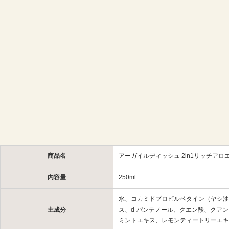
商品名
アーガイルディッシュ 2in1リッチアロエ＆
内容量
250ml
水、コカミドプロピルベタイン（ヤシ油
主成分
ス、d-パンテノール、クエン酸、クア
ミントエキス、レモンティートリーエキス 