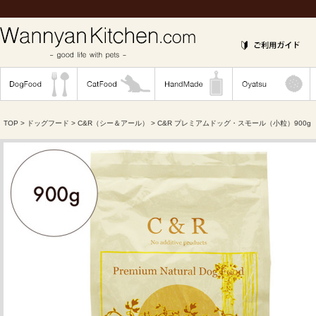
TOP
>
ドッグフード
>
C&R（シー＆アール）
> C&R プレミアムドッグ・スモール（小粒）900g