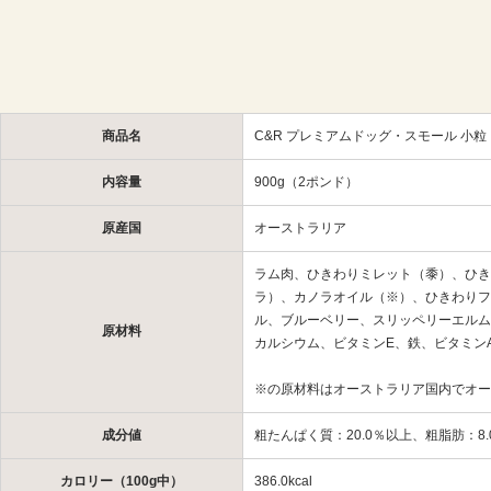
商品名
C&R プレミアムドッグ・スモール 小粒
内容量
900g（2ポンド）
原産国
オーストラリア
ラム肉、ひきわりミレット（黍）、ひき
ラ）、カノラオイル（※）、ひきわりフ
ル、ブルーベリー、スリッペリーエルム
原材料
カルシウム、ビタミンE、鉄、ビタミン
※の原材料はオーストラリア国内でオー
成分値
粗たんぱく質：20.0％以上、粗脂肪：8.
カロリー（100g中）
386.0kcal