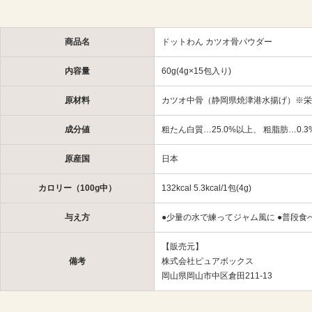
商品名
ドットわん カツオ骨パウダー
内容量
60g(4g×15包入り)
原材料
カツオ中骨（静岡県焼津港水揚げ）※栄
成分値
粗たん白質…25.0%以上、 粗脂肪…0.3
原産国
日本
カロリー（100g中）
132kcal 5.3kcal/1包(4g)
与え方
●少量の水で練ってジャム風に ●普段食
【販売元】
備考
株式会社ピュアボックス
岡山県岡山市中区倉田211-13