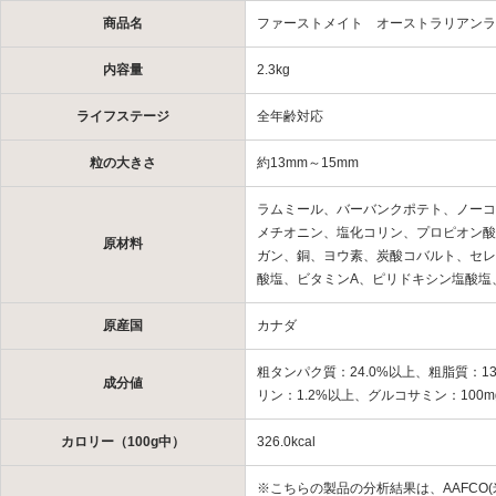
商品名
ファーストメイト オーストラリアンラ
内容量
2.3kg
ライフステージ
全年齢対応
粒の大きさ
約13mm～15mm
ラムミール、バーバンクポテト、ノーコ
メチオニン、塩化コリン、プロピオン酸
原材料
ガン、銅、ヨウ素、炭酸コバルト、セレ
酸塩、ビタミンA、ピリドキシン塩酸塩
原産国
カナダ
粗タンパク質：24.0%以上、粗脂質：13
成分値
リン：1.2%以上、グルコサミン：100mg
カロリー（100g中）
326.0kcal
※こちらの製品の分析結果は、AAFCO