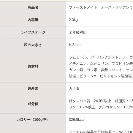
商品名
ファーストメイト オーストラリアンラ
内容量
2.3kg
ライフステージ
全年齢対応
粒の大きさ
約8mm
ラムミール、バーバンクポテト、ノーコ
メチオニン、塩化コリン、プロピオン酸
原材料
ガン、銅、ヨウ素、炭酸コバルト、セレ
酸塩、ビタミンA、ピリドキシン塩酸塩
原産国
カナダ
粗タンパク質：24.0%以上、粗脂質：13
成分値
リン：1.2%以上、グルコサミン：100mg
カロリー（100g中）
326.0kcal
※こちらの製品の分析結果は、AAFCO