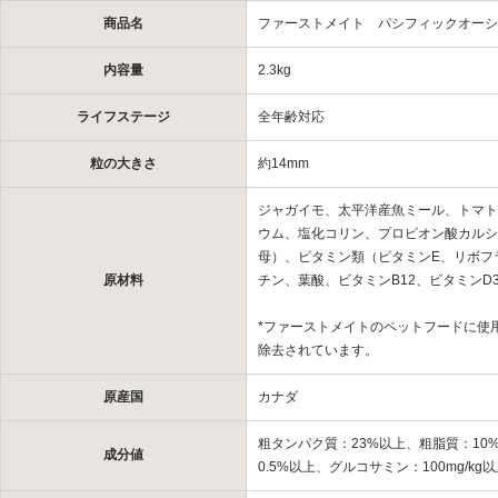
商品名
ファーストメイト パシフィックオーシ
内容量
2.3kg
ライフステージ
全年齢対応
粒の大きさ
約14mm
ジャガイモ、太平洋産魚ミール、トマト
ウム、塩化コリン、プロピオン酸カルシ
母）、ビタミン類（ビタミンE、リボフ
原材料
チン、葉酸、ビタミンB12、ビタミン
*ファーストメイトのペットフードに使
除去されています。
原産国
カナダ
粗タンパク質：23%以上、粗脂質：10
成分値
0.5%以上、グルコサミン：100mg/kg