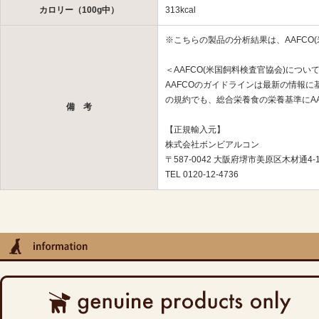
カロリー（100g中）
313kcal
※こちらの製品の分析結果は、AAFCO
＜AAFCO(米国飼料検査官協会)につい
AAFCOのガイドラインは最新の情報
の規約でも、総合栄養食の栄養基準にA
備 考
【正規輸入元】
株式会社ボンビアルコン
〒587-0042 大阪府堺市美原区木材通4-1
TEL 0120-12-4736