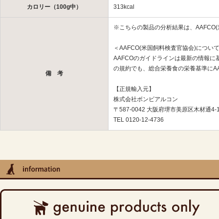
カロリー（100g中）
313kcal
※こちらの製品の分析結果は、AAFCO
＜AAFCO(米国飼料検査官協会)につい
AAFCOのガイドラインは最新の情報
の規約でも、総合栄養食の栄養基準にA
備 考
【正規輸入元】
株式会社ボンビアルコン
〒587-0042 大阪府堺市美原区木材通4-1
TEL 0120-12-4736