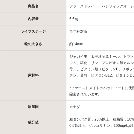
商品名
ファーストメイト パシフィックオーシ
内容量
6.6kg
ライフステージ
全年齢対応
粒の大きさ
約14mm
ジャガイモ、太平洋産魚ミール、トマト
ウム、塩化コリン、プロピオン酸カルシ
母）、ビタミン類（ビタミンE、リボフ
原材料
チン、葉酸、ビタミンB12、ビタミン
*ファーストメイトのペットフードに使
除去されています。
原産国
カナダ
粗タンパク質：23%以上、粗脂質：10
成分値
0.5%以上、グルコサミン：100mg/kg