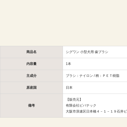
商品名
シグワン 小型犬用 歯ブラシ
内容量
1本
主成分
ブラシ：ナイロン / 柄：ＰＥＴ樹脂
原産国
日本
【販売元】
備考
有限会社ビバテック
大阪市浪速区日本橋４－１－１９石井ビ