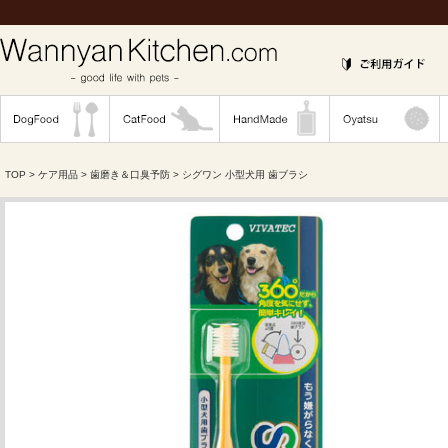
TOP
>
ケア用品
>
歯磨き＆口臭予防
> シグワン 小型犬用 歯ブラシ