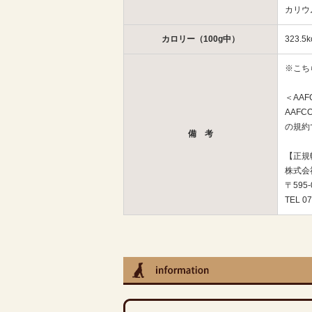
カリウ
カロリー（100g中）
323.5k
※こち
＜AA
AAF
の規約
備 考
【正規
株式会
〒595
TEL 07