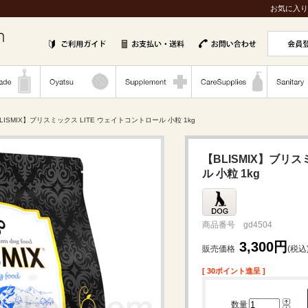
お気に入り
BLISMIX】ブリスミックス LITE ウェイトコントロール 小粒 1kg
【BLISMIX】ブリス
ル 小粒 1kg
商品番号 gd4504
3,300円
販売価格
(税込
[ 30ポイント進呈 ]
数量