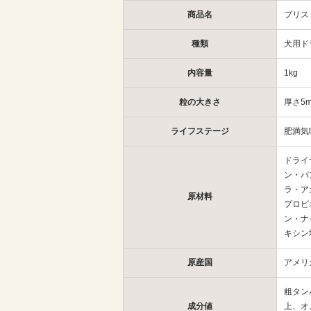
商品名
ブリス
種類
犬用ド
内容量
1kg
粒の大きさ
厚さ5
ライフステージ
肥満気
ドライ
ン・パ
ラ・ア
原材料
プロピ
ン・ナ
キシン
原産国
アメリ
粗タン
成分値
上、オ