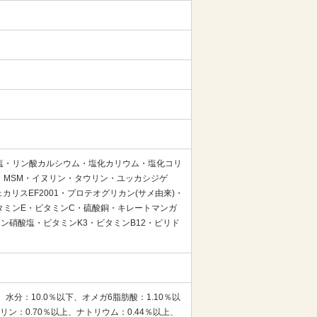
塩・リン酸カルシウム・塩化カリウム・塩化コリ
MSM・イヌリン・タウリン・ユッカシジゲ
リスEF2001・プロテオグリカン(サメ由来)・
タミンE・ビタミンC・硫酸銅・キレートマンガ
硝酸塩・ビタミンK3・ビタミンB12・ピリド
、水分：10.0％以下、オメガ6脂肪酸：1.10％以
リン：0.70％以上、ナトリウム：0.44％以上、