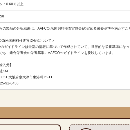
ム：0.60％以上
cal
らの製品の分析結果は、AAFCO(米国飼料検査官協会)の定める栄養基準を満たす
FCO(米国飼料検査官協会)について＞
COのガイドラインは最新の情報に基づいて作成されていて、世界的な栄養基準にな
でも、総合栄養食の栄養基準にAAFCOのガイドラインを反映しています。
輸入元】
社KMT
-0051 大阪府泉大津市東港町15-11
25-92-6456