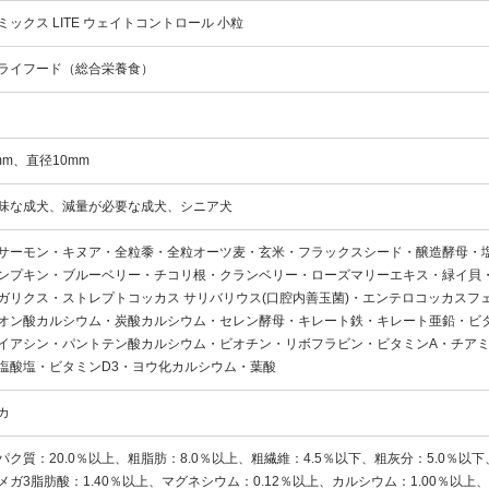
ミックス LITE ウェイトコントロール 小粒
ライフード（総合栄養食）
mm、直径10mm
味な成犬、減量が必要な成犬、シニア犬
サーモン・キヌア・全粒黍・全粒オーツ麦・玄米・フラックスシード・醸造酵母・
ンプキン・ブルーベリー・チコリ根・クランベリー・ローズマリーエキス・緑イ貝・
ガリクス・ストレプトコッカス サリバリウス(口腔内善玉菌)・エンテロコッカスフェカ
オン酸カルシウム・炭酸カルシウム・セレン酵母・キレート鉄・キレート亜鉛・ビ
イアシン・パントテン酸カルシウム・ビオチン・リボフラビン・ビタミンA・チアミン
塩酸塩・ビタミンD3・ヨウ化カルシウム・葉酸
カ
パク質：20.0％以上、粗脂肪：8.0％以上、粗繊維：4.5％以下、粗灰分：5.0％以下
メガ3脂肪酸：1.40％以上、マグネシウム：0.12％以上、カルシウム：1.00％以上、