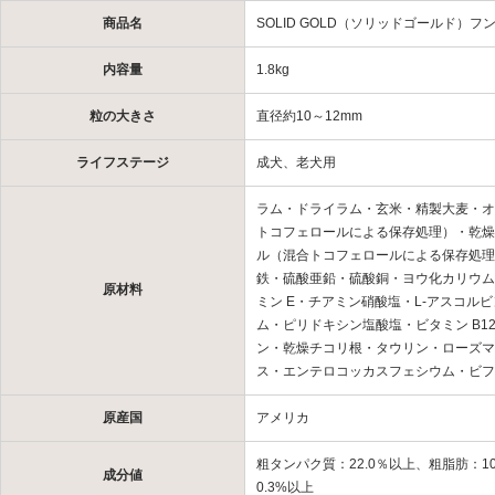
商品名
SOLID GOLD（ソリッドゴールド）
内容量
1.8kg
粒の大きさ
直径約10～12mm
ライフステージ
成犬、老犬用
ラム・ドライラム・玄米・精製大麦・オ
トコフェロールによる保存処理）・乾燥
ル（混合トコフェロールによる保存処理
鉄・硫酸亜鉛・硫酸銅・ヨウ化カリウム
原材料
ミン E・チアミン硝酸塩・L-アスコル
ム・ピリドキシン塩酸塩・ビタミン B1
ン・乾燥チコリ根・タウリン・ローズマ
ス・エンテロコッカスフェシウム・ビフ
原産国
アメリカ
粗タンパク質：22.0％以上、粗脂肪：10
成分値
0.3%以上