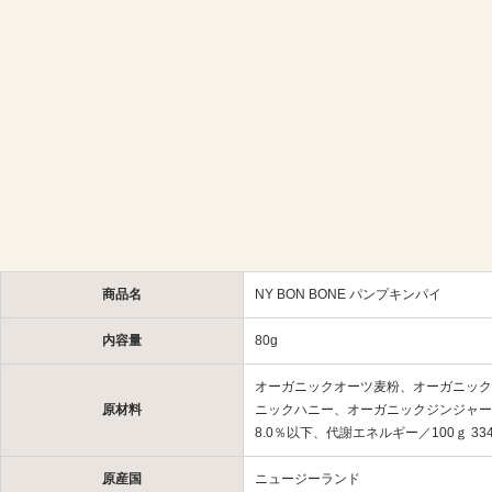
商品名
NY BON BONE パンプキンパイ
内容量
80g
オーガニックオーツ麦粉、オーガニック
原材料
ニックハニー、オーガニックジンジャー●保
8.0％以下、代謝エネルギー／100ｇ 3
原産国
ニュージーランド