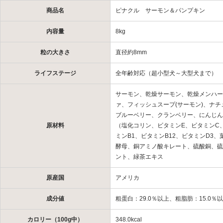
商品名
ピナクル サーモン＆パンプキン
内容量
8kg
粒の大きさ
直径約8mm
ライフステージ
全年齢対応（超小型犬～大型犬まで）
サーモン、乾燥サーモン、乾燥メンハー
ァ、フィッシュスープ(サーモン)、ナ
ブルーベリー、クランベリー、にんじん
原材料
（塩化コリン、ビタミンE、ビタミンC
ミンB1、ビタミンB12、ビタミンD
酵母、銅アミノ酸キレート、硫酸銅、硫
ント、緑茶エキス
原産国
アメリカ
成分値
粗蛋白：29.0％以上、粗脂肪：15.0％
カロリー（100g中）
348.0kcal