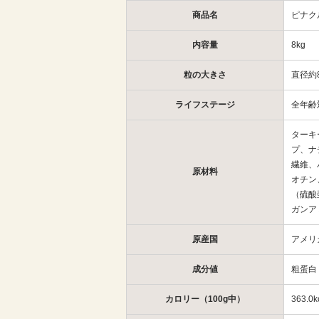
商品名
ピナク
内容量
8kg
粒の大きさ
直径約
ライフステージ
全年齢
ターキ
プ、ナ
繊維、
原材料
オチン
（硫酸
ガンア
原産国
アメリ
成分値
粗蛋白
カロリー（100g中）
363.0k