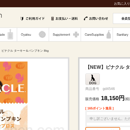
お気に入り
W】ピナクル ターキー＆パンプキン 8kg
【NEW】ピナクル タ
商品番号 gd4546
18,150円
販売価格
(税
[ 165ポイント進呈 ]
申し訳ございません。た