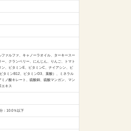
ルファルファ、キャノーラオイル、ターキースー
リー、クランベリー、にんじん、りんご、トマト
リン、ビタミンE、ビタミンC、ナイアシン、ビ
ビタミンB12、ビタミンD3、葉酸）、ミネラル
アミノ酸キレート、硫酸銅、硫酸マンガン、マン
茶エキス
分：10.0％以下