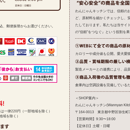
わんにゃんキッチンでは、信頼の
ど、原材料を細かくチェックし、
たしております。私たちは当サイ
振込、郵便振替からお選びください。
の“信頼”をつなぐ』という役割を
カロリーや成分値も公開。愛犬愛
製造メーカーとの連携により、品
倉庫内は空調設備を完備している
＜SHOP案内＞
わんにゃんキッチン(Wannyan Kitch
送料は一律220円（一部地域を除く）
〒164-0013 東京都中野区弥生町3-1
部地域を除く）
【営業時間】9:30〜18:00
【定休日】土曜・日曜