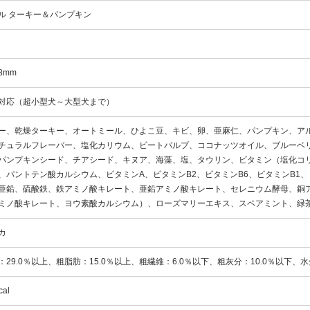
ル ターキー＆パンプキン
8mm
対応（超小型犬～大型犬まで）
ー、乾燥ターキー、オートミール、ひよこ豆、キビ、卵、亜麻仁、パンプキン、ア
チュラルフレーバー、塩化カリウム、ビートパルプ、ココナッツオイル、ブルーベ
パンプキンシード、チアシード、キヌア、海藻、塩、タウリン、ビタミン（塩化コ
、パントテン酸カルシウム、ビタミンA、ビタミンB2、ビタミンB6、ビタミンB1、
亜鉛、硫酸鉄、鉄アミノ酸キレート、亜鉛アミノ酸キレート、セレニウム酵母、銅
ミノ酸キレート、ヨウ素酸カルシウム）、ローズマリーエキス、スペアミント、緑
カ
：29.0％以上、粗脂肪：15.0％以上、粗繊維：6.0％以下、粗灰分：10.0％以下、水
cal