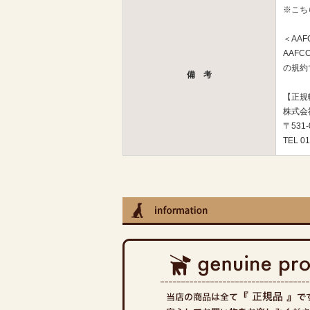
※こち
＜AA
AAF
の規約
備 考
【正規
株式会
〒531
TEL 01