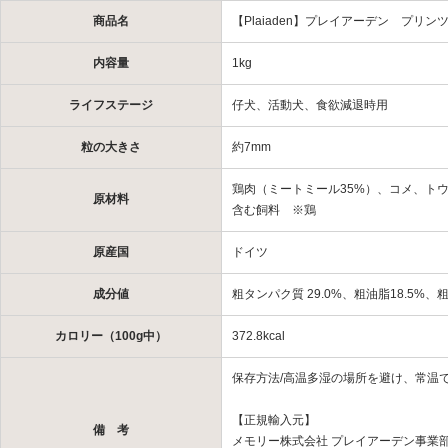
商品名
【Plaiaden】プレイアーデン プリン
内容量
1kg
ライフステージ
仔犬、活動犬、食欲減退時用
粒の大きさ
約7mm
鶏肉（ミートミール35%）、コメ、ト
原材料
含む飼料 ※鶏
原産国
ドイツ
成分値
粗タンパク質 29.0%、粗油脂18.5%、粗
カロリー（100g中）
372.8kcal
保存方法/高温多湿の場所を避け、常温
【正規輸入元】
備 考
メモリー株式会社 プレイアーデン事業