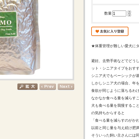
数量
★体重管理が難しい愛犬に
避妊、去勢手術などでどう
ット・シニアタイプをおす
シニア犬でもベーシックが
しかしシニア犬の場合、年
食欲が同じように落ちるわ
なかなか食べる量を減らす
犬も食べる量を我慢するこ
の気持ちからすると
「食べる量を減らすのがか
以前と同じ量を与え続け肥
そういった飼い主さんには