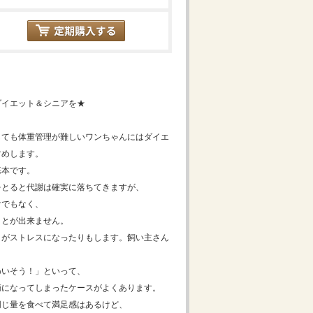
ダイエット＆シニアを★
しても体重管理が難しいワンちゃんにはダイエ
すめします。
基本です。
をとると代謝は確実に落ちてきますが、
けでもなく、
ことが出来ません。
とがストレスになったりもします。飼い主さん
わいそう！」といって、
満になってしまったケースがよくあります。
同じ量を食べて満足感はあるけど、