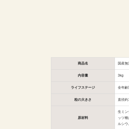
商品名
国産無
内容量
3kg
ライフステージ
全年齢
粒の大きさ
直径約
生ミン
原材料
ッツ種
ルシウ