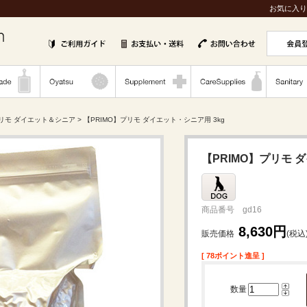
お気に入り
プリモ ダイエット＆シニア
> 【PRIMO】プリモ ダイエット・シニア用 3kg
【PRIMO】プリモ 
商品番号 gd16
8,630円
販売価格
(税込
[ 78ポイント進呈 ]
数量