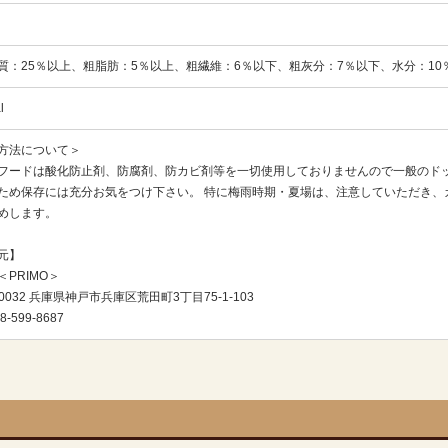
質：25％以上、粗脂肪：5％以上、粗繊維：6％以下、粗灰分：7％以下、水分：10
l
方法について＞
フードは酸化防止剤、防腐剤、防カビ剤等を一切使用しておりませんので一般のド
ため保存には充分お気をつけ下さい。 特に梅雨時期・夏場は、注意していただき、
めします。
元】
＜PRIMO＞
-0032 兵庫県神戸市兵庫区荒田町3丁目75-1-103
8-599-8687