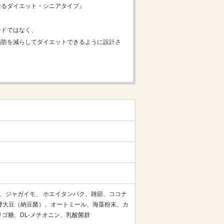
来るダイエット・シニアタイプ』
ードではなく、
脂肪を減らしてダイエットできるように設計さ
、ジャガイモ、 ホエイタンパク、雑節、ココナ
酵大豆（納豆菌）、オートミール、海藻粉末、カ
ゴ糖、DL-メチオニン、乳酸菌群