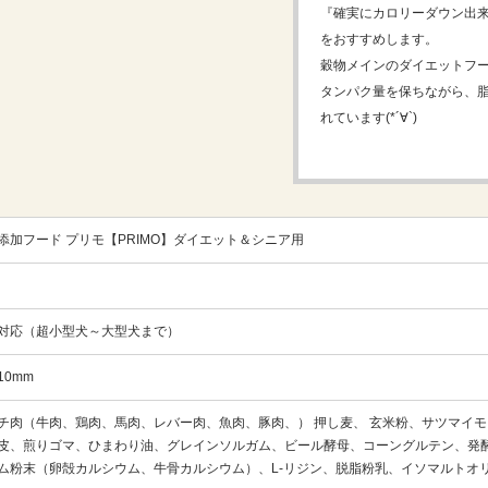
『確実にカロリーダウン出
をおすすめします。
穀物メインのダイエットフ
タンパク量を保ちながら、
れています(*´∀`)
添加フード プリモ【PRIMO】ダイエット＆シニア用
対応（超小型犬～大型犬まで）
10mm
チ肉（牛肉、鶏肉、馬肉、レバー肉、魚肉、豚肉、） 押し麦、 玄米粉、サツマイモ
皮、煎りゴマ、ひまわり油、グレインソルガム、ビール酵母、コーングルテン、発
ム粉末（卵殻カルシウム、牛骨カルシウム）、L-リジン、脱脂粉乳、イソマルトオリ