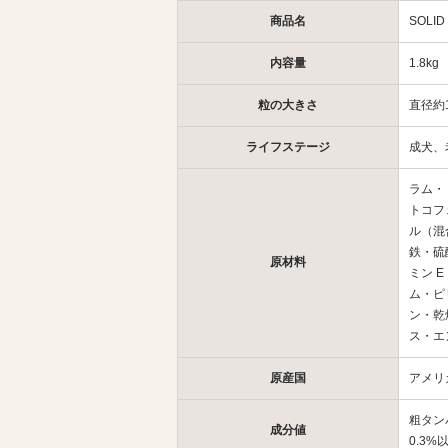
商品名
SOL
内容量
1.8kg
粒の大きさ
直径約1
ライフステージ
成犬、
ラム・
トコフ
ル（混
鉄・硫
原材料
ミン 
ム・ピ
ン・乾
ス・エ
原産国
アメリ
粗タン
成分値
0.3%