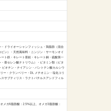
か・ドライオーシャンフィッシュ・鶏脂肪（混合
コピン）・天然風味料・ニンジン・サーモンオイ
レート鉄・キレート亜鉛・キレート銅・硫酸第一
ン・亜セレン酸ナトリウム）・ビタミン類（ビタ
ン A・ビオチン・ナイアシン・パントテン酸カルシウ
ベリー・クランベリー・DL メチオニン・塩化コリ
ルスサブティリス・ラクトバチルスアシドフィル
下、オメガ6脂肪酸：2.5%以上、オメガ3脂肪酸：