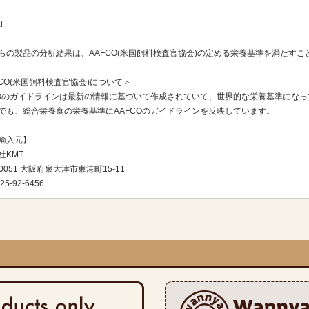
l
らの製品の分析結果は、AAFCO(米国飼料検査官協会)の定める栄養基準を満たす
FCO(米国飼料検査官協会)について＞
COのガイドラインは最新の情報に基づいて作成されていて、世界的な栄養基準にな
でも、総合栄養食の栄養基準にAAFCOのガイドラインを反映しています。
輸入元】
社KMT
-0051 大阪府泉大津市東港町15-11
25-92-6456