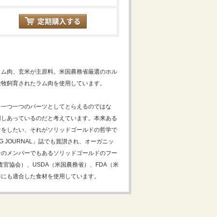
ラム肉、玄米が主原料。米国農務省厳選のホル
放牧飼育されたラム肉を使用しています。
を一つ一つのパーツとしてとらえるのではな
用しあっているのだと考えています。本来ある
けをしたい、それがソリッドゴールドの哲学で
DOG JOURNAL」誌でも賞讃され、オーガニッ
ンのメンバーでもあるソリッドゴールドのフー
査官協会）、USDA（米国農務省）、FDA（米
準にも適合した食材を使用しています。