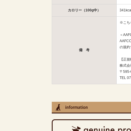
カロリー（100g中）
341kca
※こち
＜AA
AAF
の規約
備 考
【正規
株式会
〒595
TEL 07