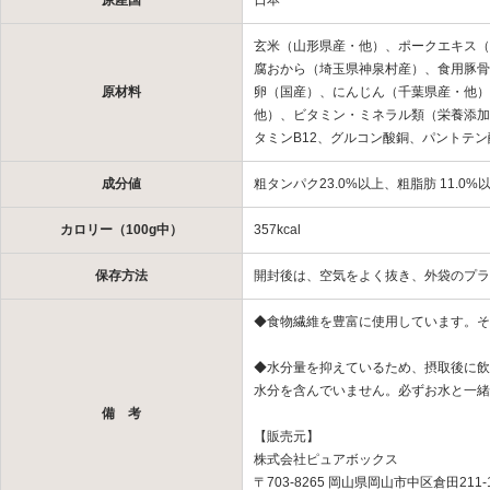
原産国
日本
玄米（山形県産・他）、ポークエキス（
腐おから（埼玉県神泉村産）、食用豚骨
原材料
卵（国産）、にんじん（千葉県産・他）
他）、ビタミン・ミネラル類（栄養添加
タミンB12、グルコン酸銅、パントテ
成分値
粗タンパク23.0%以上、粗脂肪 11.0%
カロリー（100g中）
357kcal
保存方法
開封後は、空気をよく抜き、外袋のプラ
◆食物繊維を豊富に使用しています。そ
◆水分量を抑えているため、摂取後に飲
水分を含んでいません。必ずお水と一緒
備 考
【販売元】
株式会社ピュアボックス
〒703-8265 岡山県岡山市中区倉田211-