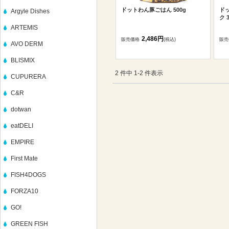
ドットわん豚ごはん 500g
ド
Argyle Dishes
ク 
ARTEMIS
2,486円
販売価格
(税込)
販売
AVO DERM
BLISMIX
2 件中 1-2 件表示
CUPURERA
C&R
dotwan
eatDELI
EMPIRE
First Mate
FISH4DOGS
FORZA10
GO!
GREEN FISH