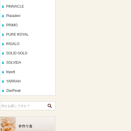
PINNACLE
Plaiaden
PRIMO
PURE ROYAL
RIGALO
SOLID GOLD
SOLVIDA
tripett
YARRAH
ZiwiPeak