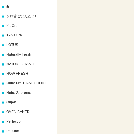
iti
ジロ吉ごはんだよ!
KiaOra
K9Natural
LOTUS
Naturally Fresh
NATURE's TASTE
NOW FRESH
Nutro NATURAL CHOICE
Nutro Supremo
Orijen
OVEN BAKED
Perfection
PetKind