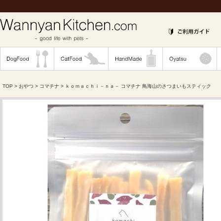
TOP
>
おやつ
>
コマチナ
> ｋｏｍａｃｈｉ－ｎａ－ コマチナ 鳥海山のさつまいもスティック