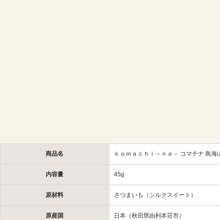
商品名
ｋｏｍａｃｈｉ－ｎａ－ コマチナ 鳥
内容量
45g
原材料
さつまいも（シルクスイート）
原産国
日本（秋田県由利本荘市）