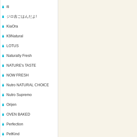
iti
ジロ吉ごはんだよ!
KiaOra
K9Natural
LOTUS
Naturally Fresh
NATURE's TASTE
NOW FRESH
Nutro NATURAL CHOICE
Nutro Supremo
Orijen
OVEN BAKED
Perfection
PetKind