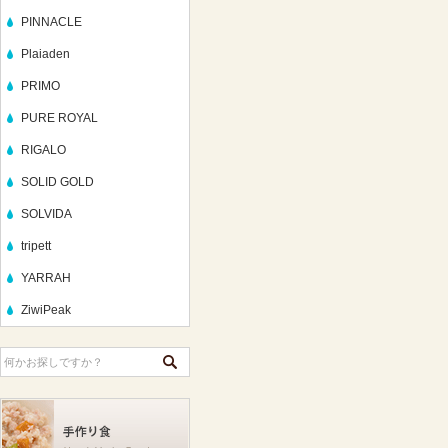
PINNACLE
Plaiaden
PRIMO
PURE ROYAL
RIGALO
SOLID GOLD
SOLVIDA
tripett
YARRAH
ZiwiPeak