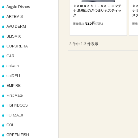
ｋｏｍａｃｈｉ－ｎａ－ コマチ
ｋ
Argyle Dishes
ナ 鳥海山のさつまいもスティッ
ナ
ク
ス
ARTEMIS
825円
販売価格
(税込)
販売
AVO DERM
BLISMIX
3 件中 1-3 件表示
CUPURERA
C&R
dotwan
eatDELI
EMPIRE
First Mate
FISH4DOGS
FORZA10
GO!
GREEN FISH