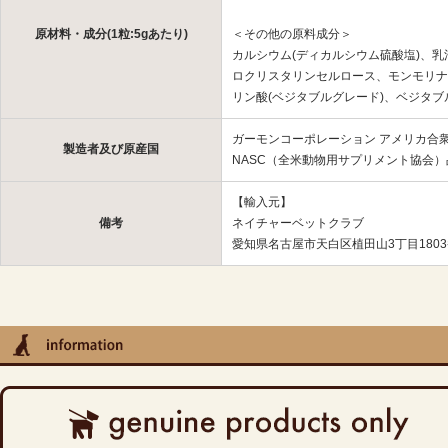
原材料・成分(1粒:5gあたり)
＜その他の原料成分＞
カルシウム(ディカルシウム硫酸塩)、
ロクリスタリンセルロース、モンモリナ
リン酸(ベジタブルグレード)、ベジタブ
ガーモンコーポレーション アメリカ合
製造者及び原産国
NASC（全米動物用サプリメント協会
【輸入元】
備考
ネイチャーベットクラブ
愛知県名古屋市天白区植田山3丁目180