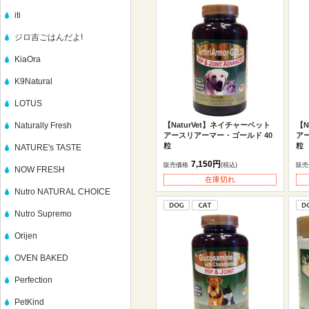
iti
ジロ吉ごはんだよ!
KiaOra
K9Natural
LOTUS
Naturally Fresh
【NaturVet】ネイチャーベット
【N
アースリアーマー・ゴールド 40
ア
粒
粒
NATURE's TASTE
7,150円
販売価格
(税込)
販売
NOW FRESH
在庫切れ
Nutro NATURAL CHOICE
Nutro Supremo
Orijen
OVEN BAKED
Perfection
PetKind