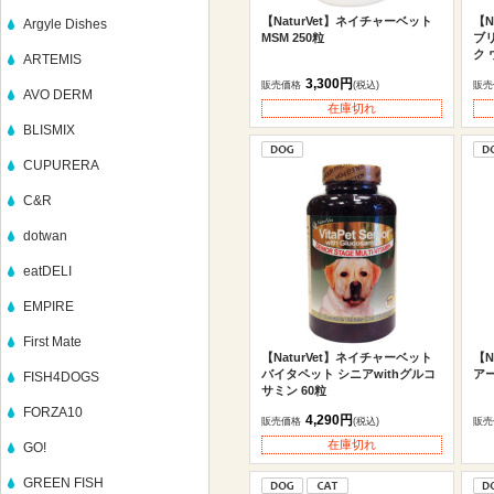
【NaturVet】ネイチャーベット
【N
Argyle Dishes
MSM 250粒
ブ
ク 
ARTEMIS
3,300円
販売価格
(税込)
販売
AVO DERM
在庫切れ
BLISMIX
CUPURERA
C&R
dotwan
eatDELI
EMPIRE
First Mate
【NaturVet】ネイチャーベット
【N
バイタペット シニアwithグルコ
アー
FISH4DOGS
サミン 60粒
FORZA10
4,290円
販売価格
(税込)
販売
在庫切れ
GO!
GREEN FISH