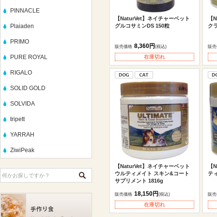
PINNACLE
【NaturVet】ネイチャーベット
【N
Plaiaden
グルコサミンDS 150粒
クラ
PRIMO
8,360円
販売価格
(税込)
販売
PURE ROYAL
在庫切れ
RIGALO
SOLID GOLD
SOLVIDA
tripett
YARRAH
ZiwiPeak
【NaturVet】ネイチャーベット
【N
ウルティメイト スキン&コート
ティ
サプリメント 1816g
18,150円
販売価格
(税込)
販売
在庫切れ