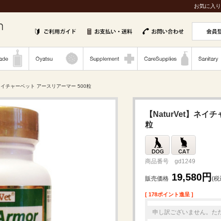
お気に入り
t】ネイチャーベット アースリアーマー 500粒
【NaturVet】ネイ
粒
商品番号 gd1249
19,580円
販売価格
(税
[ 178ポイント進呈 ]
申し訳ございません。た