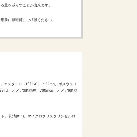
える量を減らすことが出来ます。
利用前に獣医師にご相談ください。
、エスターＣ（ﾋﾞﾀﾐﾝC）：22mg、ボスウェリ
9I.U、オメガ3脂肪酸：700mcg、オメガ6脂肪
ード、乳清(ﾎｴｲ)、マイクロクリスタリンセルロー