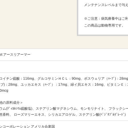
メンテナンスレベルまで与
※ご注意：病気療養中はご
この商品は動物専用です。
rVet アースリアーマー
ロイチン硫酸：116mg、グルコサミンＨＣＬ：90mg、ボスウェリア（ﾊｰﾌﾞ)：28mg
ーブ)：28mg、ユッカエキス（ﾊｰﾌﾞ）：17mg、緑イ貝エキス：16mg、ビタミンＥ：2
0mcg
他の原料成分＞
ウム(ﾃﾞｨｶﾙｼｳﾑ硫酸塩)、ステアリン酸マグネシウム、モンモリナイト、 フラックシ
然香料、 ローズマリーエキス、シリカエアロゲル、ステアリン酸(ﾍﾞｼﾞﾀﾌﾞﾙｸﾞﾚｰﾄﾞ)
ンコーポレーション アメリカ合衆国