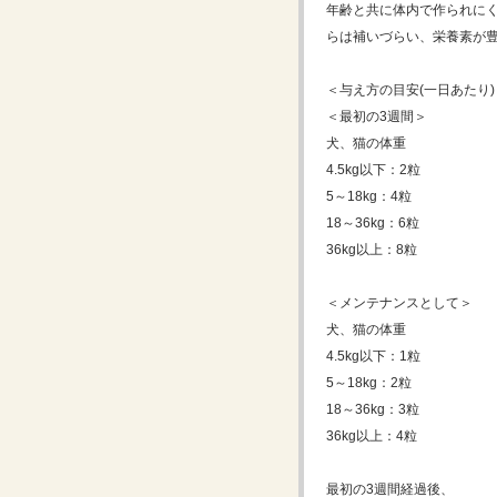
年齢と共に体内で作られに
らは補いづらい、栄養素が
＜与え方の目安(一日あたり)
＜最初の3週間＞
犬、猫の体重
4.5kg以下：2粒
5～18kg：4粒
18～36kg：6粒
36kg以上：8粒
＜メンテナンスとして＞
犬、猫の体重
4.5kg以下：1粒
5～18kg：2粒
18～36kg：3粒
36kg以上：4粒
最初の3週間経過後、