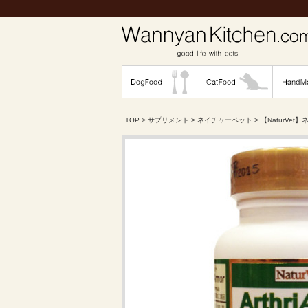
TOP
>
サプリメント
>
ネイチャーベット
> 【NaturVe