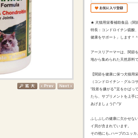
★ 犬猫用栄養補助食品（関
特長：コンドロイチン硫酸、
健康をサポート」します＾
アースリアーマーは、関節
地から集められた天然原料
【関節を健康に保つ犬猫用
（コンドロイチン・グルコサ
“段差を嫌がる”“足をかば
たら、サプリメントを上手
あげましょう(^-^)/
ふしぶしの健康に欠かせない
イ貝が含まれています。
その他にも､ハーブのユッカ