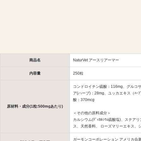
商品名
NaturVet アースリアーマー
内容量
250粒
コンドロイチン硫酸：116mg、グルコサミ
ア(ハーブ)：28mg、ユッカエキス（ﾊｰ
酸：370mcg
原材料・成分(1粒:500mgあたり)
＜その他の原料成分＞
カルシウム(ﾃﾞｨｶﾙｼｳﾑ硫酸塩)、ス
ス、天然香料、 ローズマリーエキス、シリカエ
ガーモンコーポレーション アメリカ合