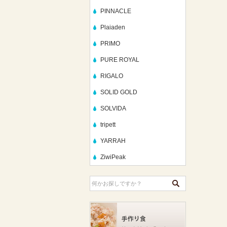
PINNACLE
Plaiaden
PRIMO
PURE ROYAL
RIGALO
SOLID GOLD
SOLVIDA
tripett
YARRAH
ZiwiPeak