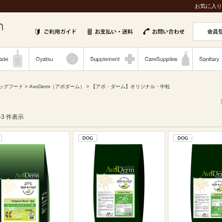
お気に入り
ッグフード
>
AvoDerm（アボダーム）
> 【アボ・ダーム】オリジナル・中粒
1-3 件表示