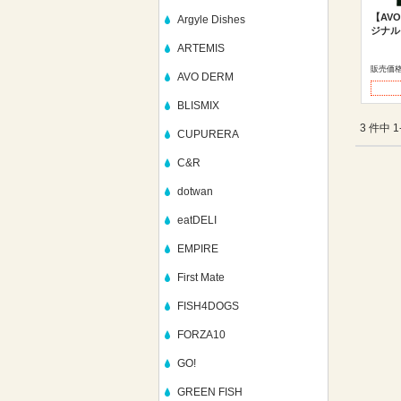
【AV
Argyle Dishes
ジナルビ
ARTEMIS
販売価
AVO DERM
BLISMIX
3 件中 
CUPURERA
C&R
dotwan
eatDELI
EMPIRE
First Mate
FISH4DOGS
FORZA10
GO!
GREEN FISH