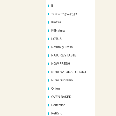
iti
ジロ吉ごはんだよ!
KiaOra
K9Natural
LOTUS
Naturally Fresh
NATURE's TASTE
NOW FRESH
Nutro NATURAL CHOICE
Nutro Supremo
Orijen
OVEN BAKED
Perfection
PetKind