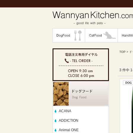
TOP
>
ド
3 件中 
ACANA
ADDICTION
Animal ONE