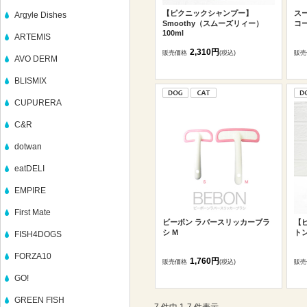
【ピクニックシャンプー】
ス
Argyle Dishes
Smoothy（スムーズリィー）
コ
100ml
ARTEMIS
2,310円
販売価格
(税込)
販売
AVO DERM
BLISMIX
CUPURERA
C&R
dotwan
eatDELI
EMPIRE
First Mate
ビーボン ラバースリッカーブラ
【
シ M
トン
FISH4DOGS
FORZA10
1,760円
販売価格
(税込)
販売
GO!
GREEN FISH