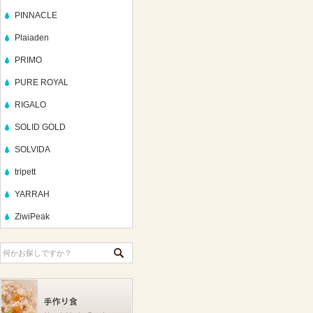
PINNACLE
Plaiaden
PRIMO
PURE ROYAL
RIGALO
SOLID GOLD
SOLVIDA
tripett
YARRAH
ZiwiPeak