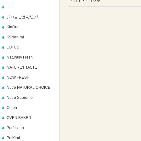
7 件中 1-7 件表示
iti
ジロ吉ごはんだよ!
KiaOra
K9Natural
LOTUS
Naturally Fresh
NATURE's TASTE
NOW FRESH
Nutro NATURAL CHOICE
Nutro Supremo
Orijen
OVEN BAKED
Perfection
PetKind